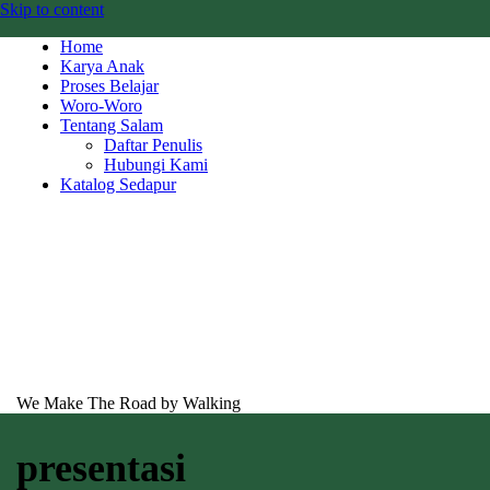
Skip to content
Home
Karya Anak
Proses Belajar
Woro-Woro
Tentang Salam
Daftar Penulis
Hubungi Kami
Katalog Sedapur
We Make The Road by Walking
presentasi