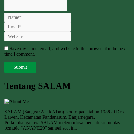
Save my name, email, and website in this browser for the next
time I comment.
Tentang SALAM
SALAM (Sanggar Anak Alam) berdiri pada tahun 1988 di Desa
Lawen, Kecamatan Pandanarum, Banjarnegara,
Perkembangannya SALAM metemorfosa menjadi komunitas
pemuda “ANANE29” sampai saat ini.