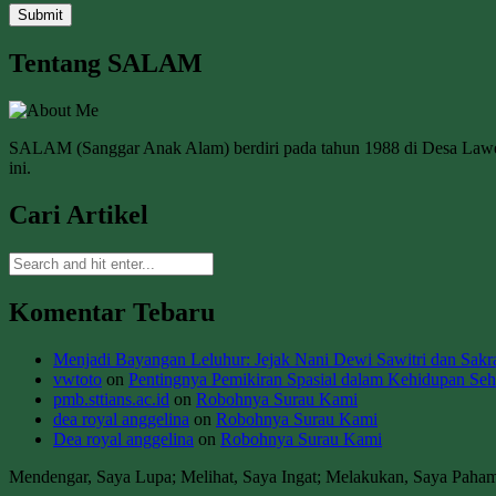
Tentang SALAM
SALAM (Sanggar Anak Alam) berdiri pada tahun 1988 di Desa La
ini.
Cari Artikel
Komentar Tebaru
Menjadi Bayangan Leluhur: Jejak Nani Dewi Sawitri dan Sakral
vwtoto
on
Pentingnya Pemikiran Spasial dalam Kehidupan Seha
pmb.sttians.ac.id
on
Robohnya Surau Kami
dea royal anggelina
on
Robohnya Surau Kami
Dea royal anggelina
on
Robohnya Surau Kami
Mendengar, Saya Lupa; Melihat, Saya Ingat; Melakukan, Saya Paha