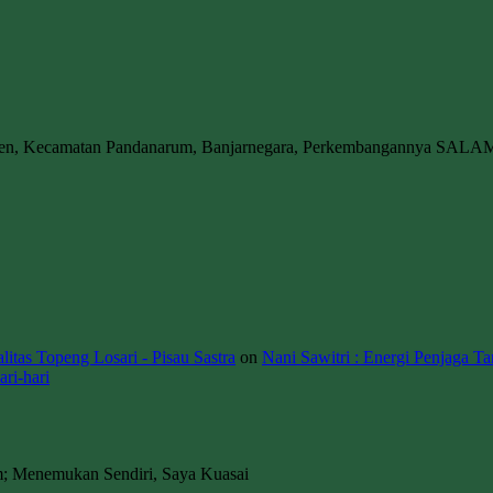
wen, Kecamatan Pandanarum, Banjarnegara, Perkembangannya SALA
itas Topeng Losari - Pisau Sastra
on
Nani Sawitri : Energi Penjaga Ta
ri-hari
m; Menemukan Sendiri, Saya Kuasai