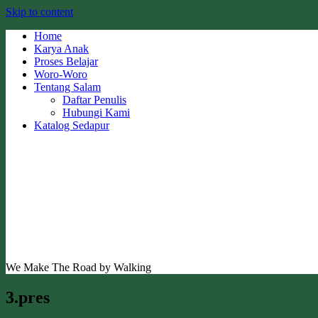
Skip to content
Home
Karya Anak
Proses Belajar
Woro-Woro
Tentang Salam
Daftar Penulis
Hubungi Kami
Katalog Sedapur
We Make The Road by Walking
3.pres