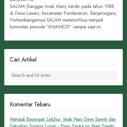
SALAM (Sanggar Anak Alam) berdiri pada tahun 1988
di Desa Lawen, Kecamatan Pandanarum, Banjarnegara,
Perkembangannya SALAM metemorfosa menjadi
komunitas pemuda “ANANE29” sampai saat ini.
Cari Artikel
Komentar Tebaru
Menjadi Bayangan Leluhur: Jejak Nani Dewi Sawitri dan
Sakralitas Topeng Losari - Pisau Sastra
on
Nani Sawitri :