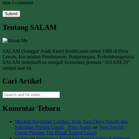
time I comment.
Tentang SALAM
SALAM (Sanggar Anak Alam) berdiri pada tahun 1988 di Desa
Lawen, Kecamatan Pandanarum, Banjarnegara, Perkembangannya
SALAM metemorfosa menjadi komunitas pemuda “ANANE29”
sampai saat ini.
Cari Artikel
Komentar Tebaru
Menjadi Bayangan Leluhur: Jejak Nani Dewi Sawitri dan
Sakralitas Topeng Losari - Pisau Sastra
on
Nani Sawitri :
Energi Penjaga Tari Ritual Topeng Losari
vwtoto
on
Pentingnya Pemikiran Spasial dalam Kehidupan