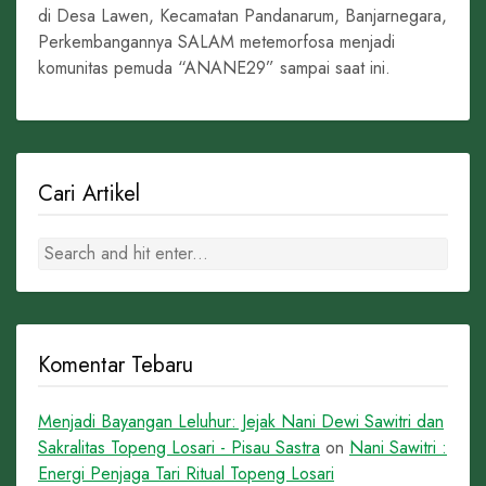
di Desa Lawen, Kecamatan Pandanarum, Banjarnegara,
Perkembangannya SALAM metemorfosa menjadi
komunitas pemuda “ANANE29” sampai saat ini.
Cari Artikel
Komentar Tebaru
Menjadi Bayangan Leluhur: Jejak Nani Dewi Sawitri dan
Sakralitas Topeng Losari - Pisau Sastra
on
Nani Sawitri :
Energi Penjaga Tari Ritual Topeng Losari