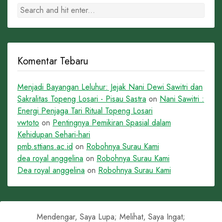
Komentar Tebaru
Menjadi Bayangan Leluhur: Jejak Nani Dewi Sawitri dan
Sakralitas Topeng Losari - Pisau Sastra
on
Nani Sawitri :
Energi Penjaga Tari Ritual Topeng Losari
vwtoto
on
Pentingnya Pemikiran Spasial dalam
Kehidupan Sehari-hari
pmb.sttians.ac.id
on
Robohnya Surau Kami
dea royal anggelina
on
Robohnya Surau Kami
Dea royal anggelina
on
Robohnya Surau Kami
Mendengar, Saya Lupa; Melihat, Saya Ingat;