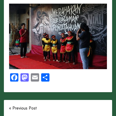
Facebook
Mastodon
Email
Share
« Previous Post