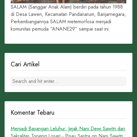
SALAM (Sanggar Anak Alam) berdiri pada tahun 1988
di Desa Lawen, Kecamatan Pandanarum, Banjarnegara,
Perkembangannya SALAM metemorfosa menjadi
komunitas pemuda “ANANE29” sampai saat ini.
Cari Artikel
Komentar Tebaru
Menjadi Bayangan Leluhur: Jejak Nani Dewi Sawitri dan
Sakralitas Topeng Losari - Pisau Sastra
on
Nani Sawitri :