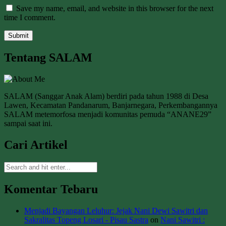
Save my name, email, and website in this browser for the next
time I comment.
Tentang SALAM
SALAM (Sanggar Anak Alam) berdiri pada tahun 1988 di Desa
Lawen, Kecamatan Pandanarum, Banjarnegara, Perkembangannya
SALAM metemorfosa menjadi komunitas pemuda “ANANE29”
sampai saat ini.
Cari Artikel
Komentar Tebaru
Menjadi Bayangan Leluhur: Jejak Nani Dewi Sawitri dan
Sakralitas Topeng Losari - Pisau Sastra
on
Nani Sawitri :