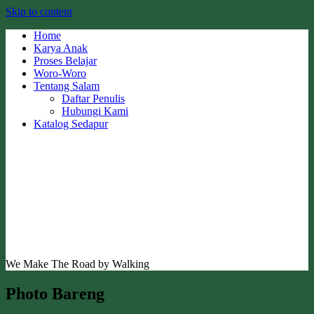
Skip to content
Home
Karya Anak
Proses Belajar
Woro-Woro
Tentang Salam
Daftar Penulis
Hubungi Kami
Katalog Sedapur
We Make The Road by Walking
Photo Bareng