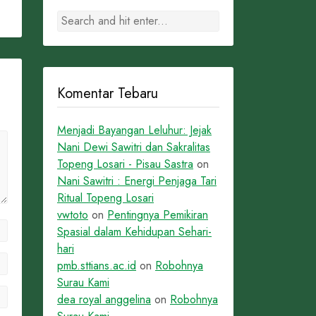
Komentar Tebaru
Menjadi Bayangan Leluhur: Jejak
Nani Dewi Sawitri dan Sakralitas
Topeng Losari - Pisau Sastra
on
Nani Sawitri : Energi Penjaga Tari
Ritual Topeng Losari
vwtoto
on
Pentingnya Pemikiran
Spasial dalam Kehidupan Sehari-
hari
pmb.sttians.ac.id
on
Robohnya
Surau Kami
dea royal anggelina
on
Robohnya