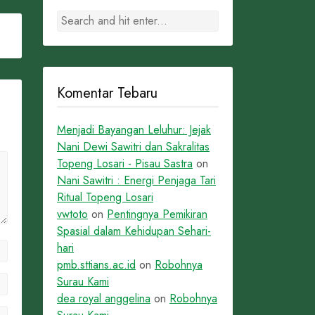
Komentar Tebaru
Menjadi Bayangan Leluhur: Jejak
Nani Dewi Sawitri dan Sakralitas
Topeng Losari - Pisau Sastra
on
Nani Sawitri : Energi Penjaga Tari
Ritual Topeng Losari
vwtoto
on
Pentingnya Pemikiran
Spasial dalam Kehidupan Sehari-
hari
pmb.sttians.ac.id
on
Robohnya
Surau Kami
dea royal anggelina
on
Robohnya