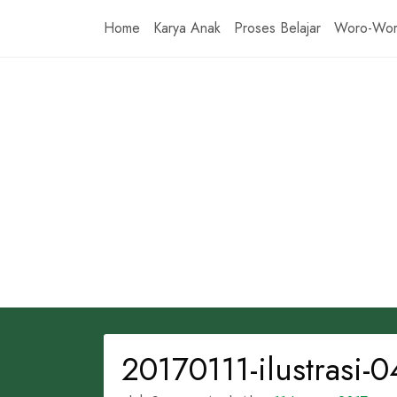
Skip
Home
Karya Anak
Proses Belajar
Woro-Wo
to
content
20170111-ilustrasi-0