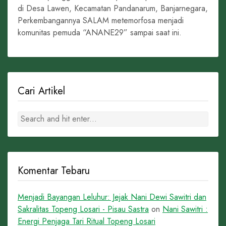
di Desa Lawen, Kecamatan Pandanarum, Banjarnegara,
Perkembangannya SALAM metemorfosa menjadi
komunitas pemuda “ANANE29” sampai saat ini.
Cari Artikel
Komentar Tebaru
Menjadi Bayangan Leluhur: Jejak Nani Dewi Sawitri dan
Sakralitas Topeng Losari - Pisau Sastra
on
Nani Sawitri :
Energi Penjaga Tari Ritual Topeng Losari