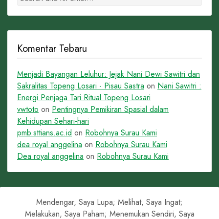
Komentar Tebaru
Menjadi Bayangan Leluhur: Jejak Nani Dewi Sawitri dan
Sakralitas Topeng Losari - Pisau Sastra
on
Nani Sawitri :
Energi Penjaga Tari Ritual Topeng Losari
vwtoto
on
Pentingnya Pemikiran Spasial dalam
Kehidupan Sehari-hari
pmb.sttians.ac.id
on
Robohnya Surau Kami
dea royal anggelina
on
Robohnya Surau Kami
Dea royal anggelina
on
Robohnya Surau Kami
Mendengar, Saya Lupa; Melihat, Saya Ingat;
Melakukan, Saya Paham; Menemukan Sendiri, Saya