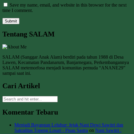
Save my name, email, and website in this browser for the next
time I comment.
Tentang SALAM
SALAM (Sanggar Anak Alam) berdiri pada tahun 1988 di Desa
Lawen, Kecamatan Pandanarum, Banjarnegara, Perkembangannya
SALAM metemorfosa menjadi komunitas pemuda “ANANE29”
sampai saat ini.
Cari Artikel
Komentar Tebaru
Menjadi Bayangan Leluhur: Jejak Nani Dewi Sawitri dan
Sakralitas Topeng Losari - Pisau Sastra
on
Nani Sawitri :