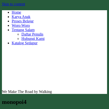
Skip to content
Home
Karya Anak
Proses Belajar
Woro-Woro
Tentang Salam
Daftar Penulis
Hubungi Kami
Katalog Sedapur
We Make The Road by Walking
monopoi4