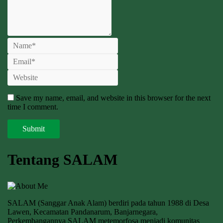
Save my name, email, and website in this browser for the next
time I comment.
Tentang SALAM
SALAM (Sanggar Anak Alam) berdiri pada tahun 1988 di Desa
Lawen, Kecamatan Pandanarum, Banjarnegara,
Perkembangannya SALAM metemorfosa menjadi komunitas