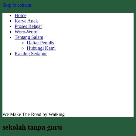
Skip to content
Home
Karya Anak
Proses Belajar
Woro-Woro
Tentang Salam
Daftar Penulis
Hubungi Kami
Katalog Sedapur
We Make The Road by Walking
sekolah tanpa guru