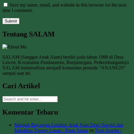
Save my name, email, and website in this browser for the next
time I comment.
Tentang SALAM
SALAM (Sanggar Anak Alam) berdiri pada tahun 1988 di Desa
Lawen, Kecamatan Pandanarum, Banjarnegara, Perkembangannya
SALAM metemorfosa menjadi komunitas pemuda “ANANE29”
sampai saat ini.
Cari Artikel
Komentar Tebaru
Menjadi Bayangan Leluhur: Jejak Nani Dewi Sawitri dan
Sakralitas Topeng Losari - Pisau Sastra
on
Nani Sawitri :