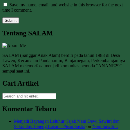
Save my name, email, and website in this browser for the next
time I comment.
Tentang SALAM
SALAM (Sanggar Anak Alam) berdiri pada tahun 1988 di Desa
Lawen, Kecamatan Pandanarum, Banjarnegara, Perkembangannya
SALAM metemorfosa menjadi komunitas pemuda “ANANE29”
sampai saat ini.
Cari Artikel
Komentar Tebaru
Menjadi Bayangan Leluhur: Jejak Nani Dewi Sawitri dan
Sakralitas Topeng Losari - Pisau Sastra
on
Nani Sawitri :