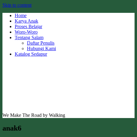
Skip to content
Home
Karya Anak
Proses Belajar
Woro-Woro
Tentang Salam
Daftar Penulis
Hubungi Kami
Katalog Sedapur
We Make The Road by Walking
anak6