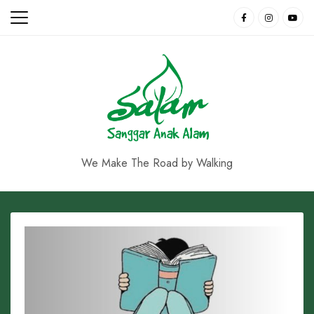
Skip
to
content
We Make The Road by Walking