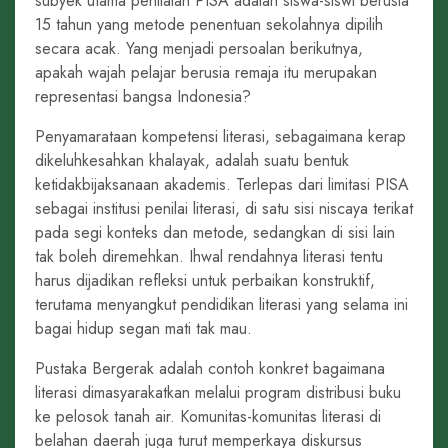
subyek utama penilaian PISA adalah siswa-siswi berusia
15 tahun yang metode penentuan sekolahnya dipilih
secara acak. Yang menjadi persoalan berikutnya,
apakah wajah pelajar berusia remaja itu merupakan
representasi bangsa Indonesia?
Penyamarataan kompetensi literasi, sebagaimana kerap
dikeluhkesahkan khalayak, adalah suatu bentuk
ketidakbijaksanaan akademis. Terlepas dari limitasi PISA
sebagai institusi penilai literasi, di satu sisi niscaya terikat
pada segi konteks dan metode, sedangkan di sisi lain
tak boleh diremehkan. Ihwal rendahnya literasi tentu
harus dijadikan refleksi untuk perbaikan konstruktif,
terutama menyangkut pendidikan literasi yang selama ini
bagai hidup segan mati tak mau.
Pustaka Bergerak adalah contoh konkret bagaimana
literasi dimasyarakatkan melalui program distribusi buku
ke pelosok tanah air. Komunitas-komunitas literasi di
belahan daerah juga turut memperkaya diskursus