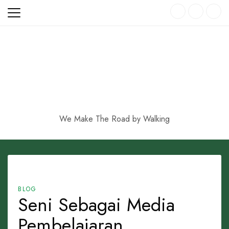
Skip
to
content
We Make The Road by Walking
BLOG
Seni Sebagai Media
Pembelajaran