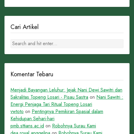
Cari Artikel
Komentar Tebaru
Menjadi Bayangan Leluhur: Jejak Nani Dewi Sawitri dan
Sakralitas Topeng Losari - Pisau Sastra
on
Nani Sawitri :
Energi Penjaga Tari Ritual Topeng Losari
vwtoto
on
Pentingnya Pemikiran Spasial dalam
Kehidupan Sehari-hari
pmb.sttians.ac.id
on
Robohnya Surau Kami
dea royal anggelina
on
Robohnya Surau Kami