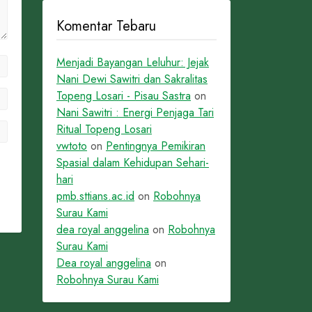
Komentar Tebaru
Menjadi Bayangan Leluhur: Jejak
Nani Dewi Sawitri dan Sakralitas
Topeng Losari - Pisau Sastra
on
Nani Sawitri : Energi Penjaga Tari
Ritual Topeng Losari
vwtoto
on
Pentingnya Pemikiran
Spasial dalam Kehidupan Sehari-
hari
pmb.sttians.ac.id
on
Robohnya
Surau Kami
dea royal anggelina
on
Robohnya
Surau Kami
Dea royal anggelina
on
Robohnya Surau Kami