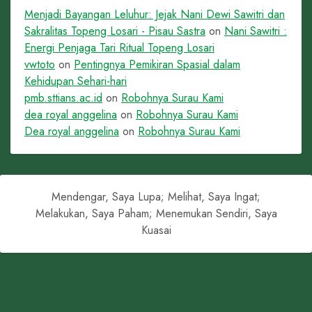
Menjadi Bayangan Leluhur: Jejak Nani Dewi Sawitri dan
Sakralitas Topeng Losari - Pisau Sastra
on
Nani Sawitri :
Energi Penjaga Tari Ritual Topeng Losari
vwtoto
on
Pentingnya Pemikiran Spasial dalam
Kehidupan Sehari-hari
pmb.sttians.ac.id
on
Robohnya Surau Kami
dea royal anggelina
on
Robohnya Surau Kami
Dea royal anggelina
on
Robohnya Surau Kami
Mendengar, Saya Lupa; Melihat, Saya Ingat;
Melakukan, Saya Paham; Menemukan Sendiri, Saya
Kuasai