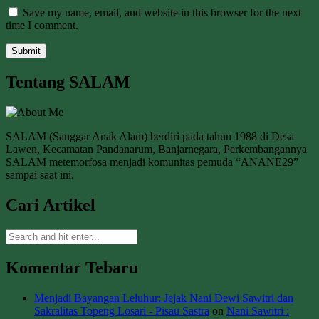
Save my name, email, and website in this browser for the next
time I comment.
Tentang SALAM
SALAM (Sanggar Anak Alam) berdiri pada tahun 1988 di Desa
Lawen, Kecamatan Pandanarum, Banjarnegara, Perkembangannya
SALAM metemorfosa menjadi komunitas pemuda “ANANE29”
sampai saat ini.
Cari Artikel
Komentar Tebaru
Menjadi Bayangan Leluhur: Jejak Nani Dewi Sawitri dan
Sakralitas Topeng Losari - Pisau Sastra
on
Nani Sawitri :