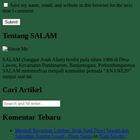
Save my name, email, and website in this browser for the next
time I comment.
Tentang SALAM
SALAM (Sanggar Anak Alam) berdiri pada tahun 1988 di Desa
Lawen, Kecamatan Pandanarum, Banjarnegara, Perkembangannya
SALAM metemorfosa menjadi komunitas pemuda “ANANE29”
sampai saat ini.
Cari Artikel
Komentar Tebaru
Menjadi Bayangan Leluhur: Jejak Nani Dewi Sawitri dan
Sakralitas Topeng Losari - Pisau Sastra
on
Nani Sawitri :