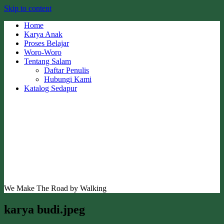
Skip to content
Home
Karya Anak
Proses Belajar
Woro-Woro
Tentang Salam
Daftar Penulis
Hubungi Kami
Katalog Sedapur
We Make The Road by Walking
karya budi.jpeg