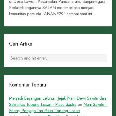
di Desa Lawen, Kecamatan Pandanarum, Banjarnegara,
Perkembangannya SALAM metemorfosa menjadi
komunitas pemuda “ANANE29” sampai saat ini.
Cari Artikel
Komentar Tebaru
Menjadi Bayangan Leluhur: Jejak Nani Dewi Sawitri dan
Sakralitas Topeng Losari - Pisau Sastra
on
Nani Sawitri :
Energi Penjaga Tari Ritual Topeng Losari