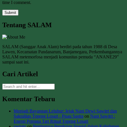
time I comment.
Tentang SALAM
SALAM (Sanggar Anak Alam) berdiri pada tahun 1988 di Desa
Lawen, Kecamatan Pandanarum, Banjarnegara, Perkembangannya
SALAM metemorfosa menjadi komunitas pemuda “ANANE29”
sampai saat ini.
Cari Artikel
Komentar Tebaru
Menjadi Bayangan Leluhur: Jejak Nani Dewi Sawitri dan
Sakralitas Topeng Losari - Pisau Sastra
on
Nani Sawitri :
Energi Penjaga Tari Ritual Topeng Losari
vwtoto
on
Pentingnya Pemikiran Spasial dalam Kehidupan