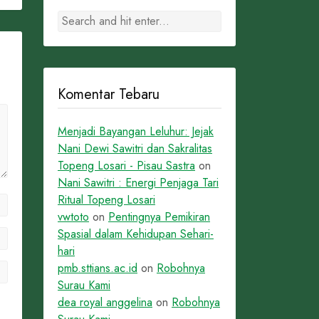
Komentar Tebaru
Menjadi Bayangan Leluhur: Jejak
Nani Dewi Sawitri dan Sakralitas
Topeng Losari - Pisau Sastra
on
Nani Sawitri : Energi Penjaga Tari
Ritual Topeng Losari
vwtoto
on
Pentingnya Pemikiran
Spasial dalam Kehidupan Sehari-
hari
pmb.sttians.ac.id
on
Robohnya
Surau Kami
dea royal anggelina
on
Robohnya