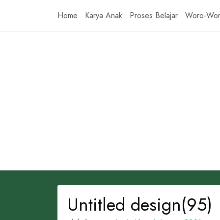
Skip
Home
Karya Anak
Proses Belajar
Woro-Wo
to
content
Untitled design(95)