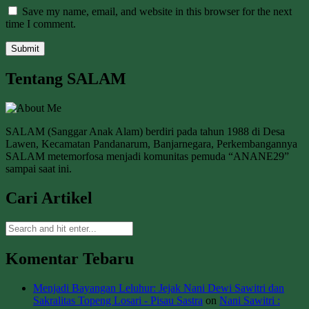
Save my name, email, and website in this browser for the next
time I comment.
Tentang SALAM
SALAM (Sanggar Anak Alam) berdiri pada tahun 1988 di Desa
Lawen, Kecamatan Pandanarum, Banjarnegara, Perkembangannya
SALAM metemorfosa menjadi komunitas pemuda “ANANE29”
sampai saat ini.
Cari Artikel
Komentar Tebaru
Menjadi Bayangan Leluhur: Jejak Nani Dewi Sawitri dan
Sakralitas Topeng Losari - Pisau Sastra
on
Nani Sawitri :