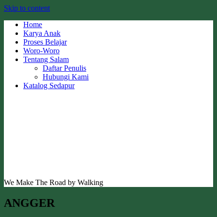
Skip to content
Home
Karya Anak
Proses Belajar
Woro-Woro
Tentang Salam
Daftar Penulis
Hubungi Kami
Katalog Sedapur
We Make The Road by Walking
ANGGER