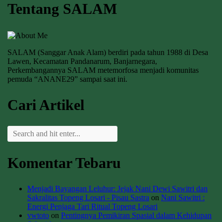
Tentang SALAM
SALAM (Sanggar Anak Alam) berdiri pada tahun 1988 di Desa
Lawen, Kecamatan Pandanarum, Banjarnegara,
Perkembangannya SALAM metemorfosa menjadi komunitas
pemuda “ANANE29” sampai saat ini.
Cari Artikel
Komentar Tebaru
Menjadi Bayangan Leluhur: Jejak Nani Dewi Sawitri dan
Sakralitas Topeng Losari - Pisau Sastra
on
Nani Sawitri :
Energi Penjaga Tari Ritual Topeng Losari
vwtoto
on
Pentingnya Pemikiran Spasial dalam Kehidupan