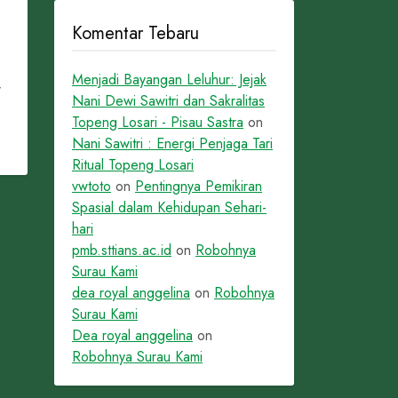
Komentar Tebaru
Menjadi Bayangan Leluhur: Jejak
r
Nani Dewi Sawitri dan Sakralitas
Topeng Losari - Pisau Sastra
on
Nani Sawitri : Energi Penjaga Tari
Ritual Topeng Losari
vwtoto
on
Pentingnya Pemikiran
Spasial dalam Kehidupan Sehari-
hari
pmb.sttians.ac.id
on
Robohnya
Surau Kami
dea royal anggelina
on
Robohnya
Surau Kami
Dea royal anggelina
on
Robohnya Surau Kami