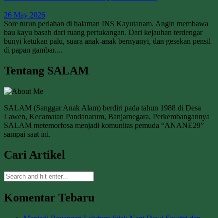
26 May 2026
Sore turun perlahan di halaman INS Kayutanam. Angin membawa
bau kayu basah dari ruang pertukangan. Dari kejauhan terdengar
bunyi ketukan palu, suara anak-anak bernyanyi, dan gesekan pensil
di papan gambar....
Tentang SALAM
SALAM (Sanggar Anak Alam) berdiri pada tahun 1988 di Desa
Lawen, Kecamatan Pandanarum, Banjarnegara, Perkembangannya
SALAM metemorfosa menjadi komunitas pemuda “ANANE29”
sampai saat ini.
Cari Artikel
Komentar Tebaru