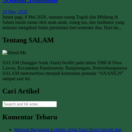
29 May 2026
Jumat pagi, 8 Mei 2026, suasana ruang Togok dan Mbilung di
Salam masih ramai oleh anak-anak, orang tua, dan fasilitator yang
antusias mengikuti bulan presentasi riset semester dua. Hari itu...
Tentang SALAM
SALAM (Sanggar Anak Alam) berdiri pada tahun 1988 di Desa
Lawen, Kecamatan Pandanarum, Banjarnegara, Perkembangannya
SALAM metemorfosa menjadi komunitas pemuda “ANANE29”
sampai saat ini.
Cari Artikel
Komentar Tebaru
Menjadi Bayangan Leluhur: Jejak Nani Dewi Sawitri dan