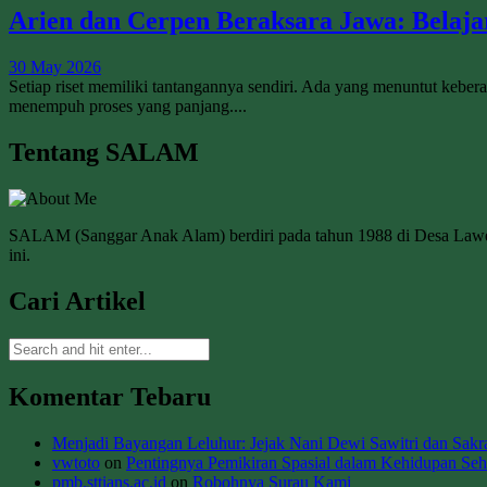
Arien dan Cerpen Beraksara Jawa: Belaj
30 May 2026
Setiap riset memiliki tantangannya sendiri. Ada yang menuntut kebe
menempuh proses yang panjang....
Tentang SALAM
SALAM (Sanggar Anak Alam) berdiri pada tahun 1988 di Desa La
ini.
Cari Artikel
Komentar Tebaru
Menjadi Bayangan Leluhur: Jejak Nani Dewi Sawitri dan Sakral
vwtoto
on
Pentingnya Pemikiran Spasial dalam Kehidupan Seha
pmb.sttians.ac.id
on
Robohnya Surau Kami