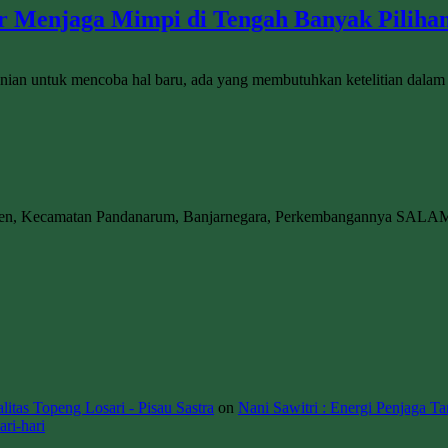
ar Menjaga Mimpi di Tengah Banyak Piliha
ranian untuk mencoba hal baru, ada yang membutuhkan ketelitian dala
wen, Kecamatan Pandanarum, Banjarnegara, Perkembangannya SALA
itas Topeng Losari - Pisau Sastra
on
Nani Sawitri : Energi Penjaga Ta
ri-hari