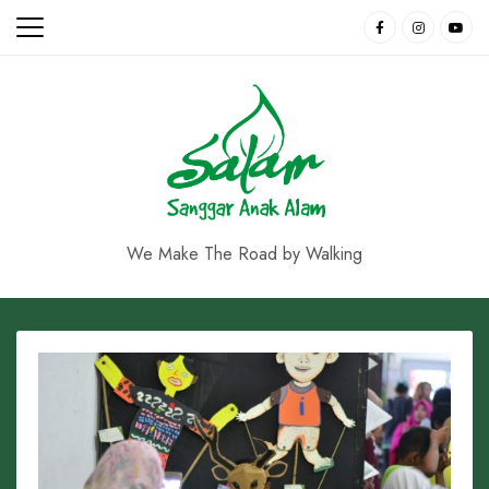
Skip
to
content
We Make The Road by Walking