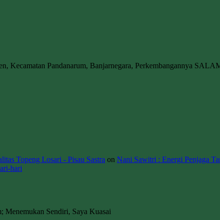
wen, Kecamatan Pandanarum, Banjarnegara, Perkembangannya SALA
itas Topeng Losari - Pisau Sastra
on
Nani Sawitri : Energi Penjaga Ta
ri-hari
m; Menemukan Sendiri, Saya Kuasai