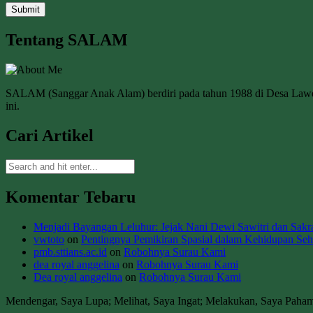
Tentang SALAM
SALAM (Sanggar Anak Alam) berdiri pada tahun 1988 di Desa La
ini.
Cari Artikel
Komentar Tebaru
Menjadi Bayangan Leluhur: Jejak Nani Dewi Sawitri dan Sakral
vwtoto
on
Pentingnya Pemikiran Spasial dalam Kehidupan Seha
pmb.sttians.ac.id
on
Robohnya Surau Kami
dea royal anggelina
on
Robohnya Surau Kami
Dea royal anggelina
on
Robohnya Surau Kami
Mendengar, Saya Lupa; Melihat, Saya Ingat; Melakukan, Saya Paha