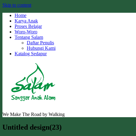
Skip to content
Home
Karya Anak
Proses Belajar
Woro-Woro
Tentang Salam
Daftar Penulis
Hubungi Kami
Katalog Sedapur
We Make The Road by Walking
Untitled design(23)