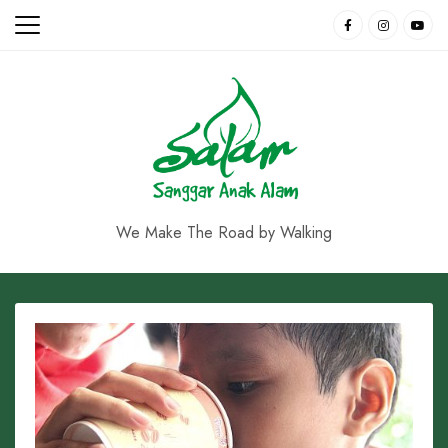
Skip
to
content
We Make The Road by Walking