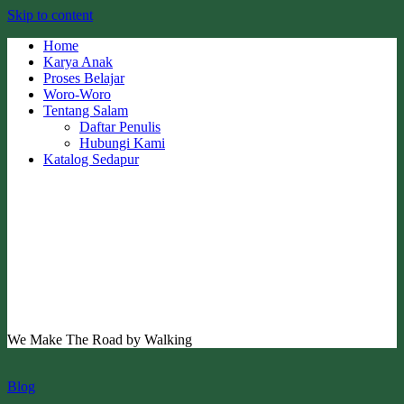
Skip to content
Home
Karya Anak
Proses Belajar
Woro-Woro
Tentang Salam
Daftar Penulis
Hubungi Kami
Katalog Sedapur
We Make The Road by Walking
Blog