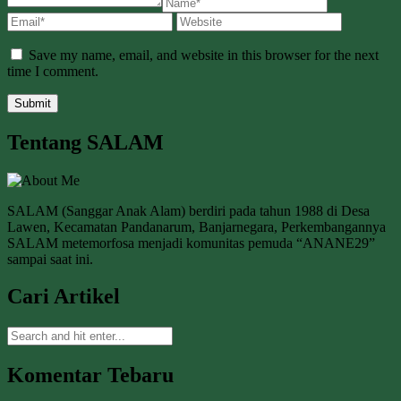
Save my name, email, and website in this browser for the next
time I comment.
Tentang SALAM
SALAM (Sanggar Anak Alam) berdiri pada tahun 1988 di Desa
Lawen, Kecamatan Pandanarum, Banjarnegara, Perkembangannya
SALAM metemorfosa menjadi komunitas pemuda “ANANE29”
sampai saat ini.
Cari Artikel
Komentar Tebaru