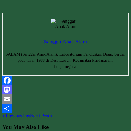
Sanggar Anak Alam
SALAM (Sanggar Anak Alam), Laboratorium Pendidikan Dasar, berdiri
pada tahun 1988 di Desa Lawen, Kecamatan Pandanarum,
Banjarnegara.
Facebook
Mastodon
Email
« Previous Post
Next Post »
Share
You May Also Like