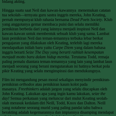
bidang akting.
Hingga suatu saat Neil dan kawan-kawannya menemukan catatan
tua sekolah—ternyata guru sastra inggris mereka, John Keating,
pernah mempunyai klub rahasia bernama
Dead Poets Society
. Klub
yang anggotanya gemar membaca puisi dan selalu memiliki
pemikiran berbeda dari yang lainnya menjadi inspirasi Neil dan
kawan-kawan untuk membentuk sebuah klub yang sama. Lambat
laun pemikiran Neil dan teman-temannya terbuka lebar berkat
pengajaran yang dilakukan oleh Keating, terlebih lagi mereka
mendapatkan istilah baru yaitu
Carpe Diem
yang dalam bahasa
inggris berarti
Seize The Day yang berarti raihlah kesempatan
menjadi motto baru dalam hidup mereka.
Terutama Todd, remaja
paling pemalu diantara teman-temannya yang lain yang lambat laun
menjadi seorang yang berani mengutarakan isi hatinya berkat pola
pikir Keating yang selalu menginspirasi dan mendukungnya.
Film ini mengandung pesan moral sekaligus menyindir pemikiran-
pemikiran
orthodox
atau pemikiran kaum kolot pada
masanya.
Freethinkers
adalah jargon yang selalu diucapkan oleh
John Keating. Lakukan apa yang ingin kamu lakukan,
seize the
day!
Semua perkataan yang meluncur dari mulut Keating seolah-
olah merasuk kedalam diri Neill, Todd, Knox dan Dalton. Neill
yang notabene seorang murid yang paling pandai tahu bahwa
berakting adalah kegemarannya dan impiannya disamping mendapat