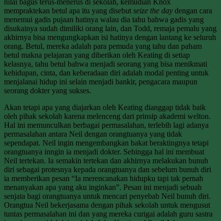
nilai bagus terus-menerus di sekolah, kemudian Knox
mempraktekan betul apa itu yang disebut
seize the day
dengan cara
menemui gadis pujaan hatinya walau dia tahu bahwa gadis yang
disukainya sudah dimiliki orang lain, dan Todd, remaja pemalu yang
akhirnya bisa mengungkapkan isi hatinya dengan lantang ke seluruh
orang. Betul, mereka adalah para pemuda yang tahu dan paham
betul makna pelajaran yang diberikan oleh Keating di setiap
kelasnya, tahu betul bahwa menjadi seorang yang bisa menikmati
kehidupan, cinta, dan keberadaan diri adalah modal penting untuk
menjalanai hidup ini selain menjadi bankir, pengacara maupun
seorang dokter yang sukses.
Akan tetapi apa yang diajarkan oleh Keating dianggap tidak baik
oleh pihak sekolah karena melenceng dari prinsip akademi welton.
Hal ini memunculkan berbagai permasalahan, terlebih lagi adanya
permasalahan antara Neil dengan orangtuanya yang tidak
sependapat. Neil ingin mengembangkan bakat beraktingnya tetapi
orangtuanya inngin ia menjadi dokter. Sehingga hal ini membuat
Neil tertekan. Ia semakin tertekan dan akhirnya melakukan bunuh
diri sebagai protesnya kepada orangtuanya dan sebelum bunuh diri
ia memberikan pesan “Ia merencanakan hidupku tapi tak pernah
menanyakan apa yang aku inginkan”. Pesan ini menjadi sebuah
senjata bagi orangtuanya untuk mencari penyebab Neil bunuh diri.
Orangtua Neil bekerjasama dengan pihak sekolah untuk mengusut
tuntas permasalahan ini dan yang mereka curigai adalah guru sastra