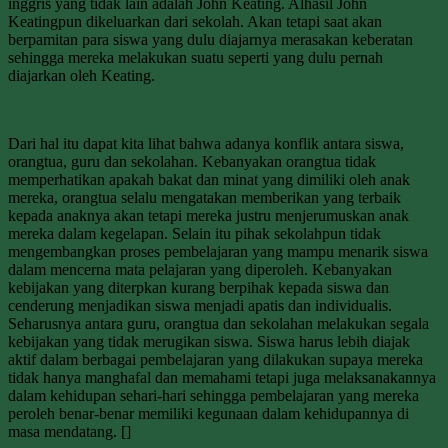
inggris yang tidak lain adalah John Keating. Alhasil John
Keatingpun dikeluarkan dari sekolah. Akan tetapi saat akan
berpamitan para siswa yang dulu diajarnya merasakan keberatan
sehingga mereka melakukan suatu seperti yang dulu pernah
diajarkan oleh Keating.
Dari hal itu dapat kita lihat bahwa adanya konflik antara siswa,
orangtua, guru dan sekolahan. Kebanyakan orangtua tidak
memperhatikan apakah bakat dan minat yang dimiliki oleh anak
mereka, orangtua selalu mengatakan memberikan yang terbaik
kepada anaknya akan tetapi mereka justru menjerumuskan anak
mereka dalam kegelapan. Selain itu pihak sekolahpun tidak
mengembangkan proses pembelajaran yang mampu menarik siswa
dalam mencerna mata pelajaran yang diperoleh. Kebanyakan
kebijakan yang diterpkan kurang berpihak kepada siswa dan
cenderung menjadikan siswa menjadi apatis dan individualis.
Seharusnya antara guru, orangtua dan sekolahan melakukan segala
kebijakan yang tidak merugikan siswa. Siswa harus lebih diajak
aktif dalam berbagai pembelajaran yang dilakukan supaya mereka
tidak hanya manghafal dan memahami tetapi juga melaksanakannya
dalam kehidupan sehari-hari sehingga pembelajaran yang mereka
peroleh benar-benar memiliki kegunaan dalam kehidupannya di
masa mendatang. []