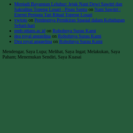
Menjadi Bayangan Leluhur: Jejak Nani Dewi Sawitri dan
Sakralitas Topeng Losari - Pisau Sastra
on
Nani Sawitri :
Energi Penjaga Tari Ritual Topeng Losari
vwtoto
on
Pentingnya Pemikiran Spasial dalam Kehidupan
Sehari-hari
pmb.sttians.ac.id
on
Robohnya Surau Kami
dea royal anggelina
on
Robohnya Surau Kami
Dea royal anggelina
on
Robohnya Surau Kami
Mendengar, Saya Lupa; Melihat, Saya Ingat; Melakukan, Saya
Paham; Menemukan Sendiri, Saya Kuasai