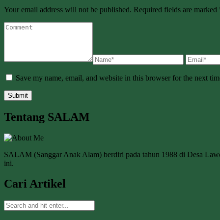
Your email address will not be published. Required fields are marked 
Save my name, email, and website in this browser for the next ti
Tentang SALAM
SALAM (Sanggar Anak Alam) berdiri pada tahun 1988 di Desa La
ini.
Cari Artikel