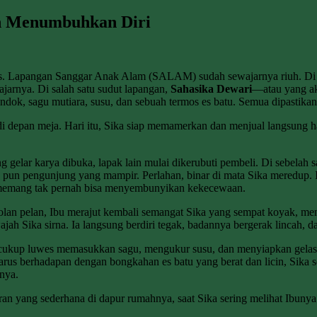
an Menumbuhkan Diri
s. Lapangan Sanggar Anak Alam (SALAM) sudah sewajarnya riuh. Di ba
ajarnya. Di salah satu sudut lapangan,
Sahasika Dewari
—atau yang ak
endok, sagu mutiara, susu, dan sebuah termos es batu. Semua dipastikan
 depan meja. Hari itu, Sika siap memamerkan dan menjual langsung has
 gelar karya dibuka, lapak lain mulai dikerubuti pembeli. Di sebelah
u pun pengunjung yang mampir. Perlahan, binar di mata Sika meredup. 
k memang tak pernah bisa menyembunyikan kekecewaan.
rolan pelan, Ibu merajut kembali semangat Sika yang sempat koyak, men
jah Sika sirna. Ia langsung berdiri tegak, badannya bergerak lincah, 
h cukup luwes memasukkan sagu, mengukur susu, dan menyiapkan gelas
harus berhadapan dengan bongkahan es batu yang berat dan licin, Sika 
nya.
enasaran yang sederhana di dapur rumahnya, saat Sika sering melihat Ib