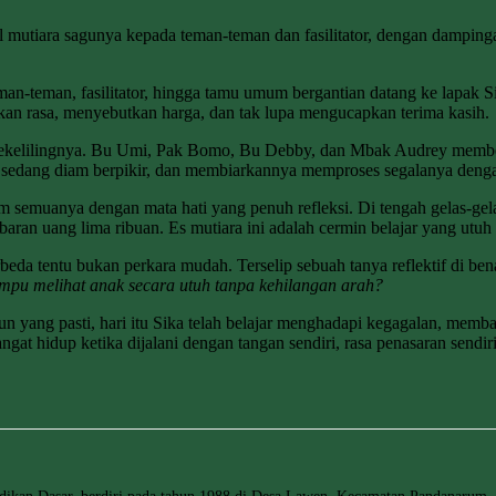
mutiara sagunya kepada teman-teman dan fasilitator, dengan dampin
an-teman, fasilitator, hingga tamu umum bergantian datang ke lapak S
kan rasa, menyebutkan harga, dan tak lupa mengucapkan terima kasih.
r di sekelilingnya. Bu Umi, Pak Bomo, Bu Debby, dan Mbak Audrey memb
a sedang diam berpikir, dan membiarkannya memproses segalanya dengan
kam semuanya dengan mata hati yang penuh refleksi. Di tengah gelas-g
baran uang lima ribuan. Es mutiara ini adalah cermin belajar yang utuh
da tentu bukan perkara mudah. Terselip sebuah tanya reflektif di ben
ampu melihat anak secara utuh tanpa kehilangan arah?
ang pasti, hari itu Sika telah belajar menghadapi kegagalan, membac
angat hidup ketika dijalani dengan tangan sendiri, rasa penasaran sendir