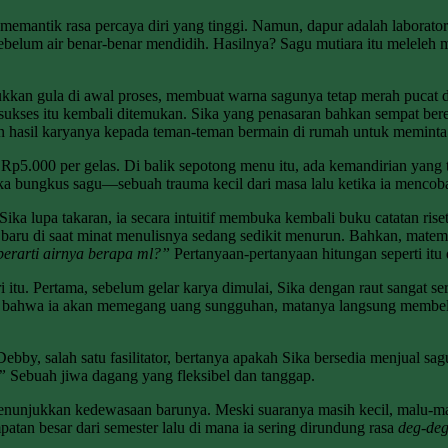
 memantik rasa percaya diri yang tinggi. Namun, dapur adalah laborat
um air benar-benar mendidih. Hasilnya? Sagu mutiara itu meleleh men
kkan gula di awal proses, membuat warna sagunya tetap merah pucat d
a sukses itu kembali ditemukan. Sika yang penasaran bahkan sempat b
an hasil karyanya kepada teman-teman bermain di rumah untuk meminta
ga Rp5.000 per gelas. Di balik sepotong menu itu, ada kemandirian yan
a bungkus sagu—sebuah trauma kecil dari masa lalu ketika ia mencoba
ika lupa takaran, ia secara intuitif membuka kembali buku catatan rise
aru di saat minat menulisnya sedang sedikit menurun. Bahkan, matemati
berarti airnya berapa ml?”
Pertanyaan-pertanyaan hitungan seperti it
u. Pertama, sebelum gelar karya dimulai, Sika dengan raut sangat ser
hwa ia akan memegang uang sungguhan, matanya langsung membelalak
ebby, salah satu fasilitator, bertanya apakah Sika bersedia menjual sa
”
Sebuah jiwa dagang yang fleksibel dan tanggap.
nunjukkan kedewasaan barunya. Meski suaranya masih kecil, malu-malu
tan besar dari semester lalu di mana ia sering dirundung rasa
deg-de