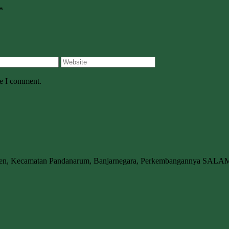
*
me I comment.
wen, Kecamatan Pandanarum, Banjarnegara, Perkembangannya SALA