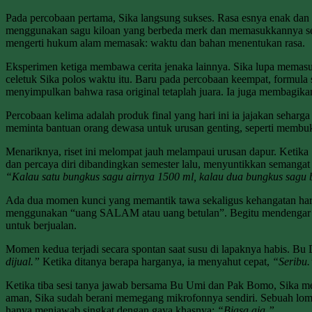
Pada percobaan pertama, Sika langsung sukses. Rasa esnya enak dan
menggunakan sagu kiloan yang berbeda merk dan memasukkannya sebel
mengerti hukum alam memasak: waktu dan bahan menentukan rasa.
Eksperimen ketiga membawa cerita jenaka lainnya. Sika lupa memasu
celetuk Sika polos waktu itu. Baru pada percobaan keempat, formul
menyimpulkan bahwa rasa original tetaplah juara. Ia juga membagik
Percobaan kelima adalah produk final yang hari ini ia jajakan sehar
meminta bantuan orang dewasa untuk urusan genting, seperti membuk
Menariknya, riset ini melompat jauh melampaui urusan dapur. Ketika S
dan percaya diri dibandingkan semester lalu, menyuntikkan semangat b
“Kalau satu bungkus sagu airnya 1500 ml, kalau dua bungkus sagu 
Ada dua momen kunci yang memantik tawa sekaligus kehangatan hari it
menggunakan “uang SALAM atau uang betulan”. Begitu mendengar ba
untuk berjualan.
Momen kedua terjadi secara spontan saat susu di lapaknya habis. Bu D
dijual.”
Ketika ditanya berapa harganya, ia menyahut cepat,
“Seribu.
Ketika tiba sesi tanya jawab bersama Bu Umi dan Pak Bomo, Sika me
aman, Sika sudah berani memegang mikrofonnya sendiri. Sebuah lompa
hanya menjawab singkat dengan gaya khasnya:
“Biasa aja.”