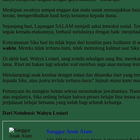
Meskipun awalnya sempat enggan dan malu untuk menunjukkan hasil 
berani, memperlihatkan hasil kerja kerasnya kepada dunia.
Sepanjang hari, Lapangan SALAM menjadi saksi interaksi sosial. Tem
segala kemalu-maluannya, berhasil melaluinya dengan baik: menjelas
Kenyamanan Sika hari itu tidak lepas dari kearifan para fasilitato
waktu
. Mereka tidak terburu-buru, tidak memotong kalimat saat Sik
Di akhir hari, Wahyu Lestari, sang notulis sekaligus sang Ibu, mere
lama. Riset ini bukan lagi sekadar soal merebus sagu atau meraup lem
Mendampingi anak kembar dengan minat dan dinamika riset yang berbe
kepada Sika, atau justru terlalu terburu-buru? Sejauh mana kami m
Pertanyaan itu mungkin belum selesai menemukan jawabannya. Namun y
atas segalanya, Sika sedang belajar bahwa proses belajar bisa terasa s
perjalanan belajar bersama yang indah bagi seluruh keluarga.
Dari Notulensi:
Wahyu Lestari
Sanggar Anak Alam