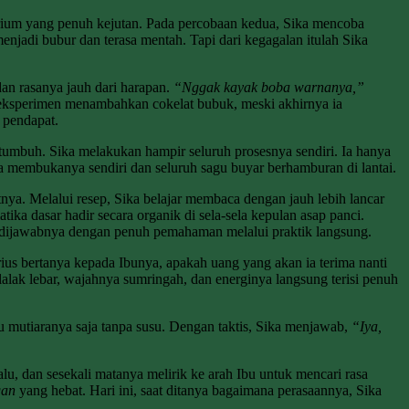
orium yang penuh kejutan. Pada percobaan kedua, Sika mencoba
jadi bubur dan terasa mentah. Tapi dari kegagalan itulah Sika
an rasanya jauh dari harapan.
“Nggak kayak boba warnanya,”
ereksperimen menambahkan cokelat bubuk, meski akhirnya ia
 pendapat.
g tumbuh. Sika melakukan hampir seluruh prosesnya sendiri. Ia hanya
 membukanya sendiri dan seluruh sagu buyar berhamburan di lantai.
tnya. Melalui resep, Sika belajar membaca dengan jauh lebih lancar
ka dasar hadir secara organik di sela-sela kepulan asap panci.
u dijawabnya dengan penuh pemahaman melalui praktik langsung.
ius bertanya kepada Ibunya, apakah uang yang akan ia terima nanti
 lebar, wajahnya sumringah, dan energinya langsung terisi penuh
gu mutiaranya saja tanpa susu. Dengan taktis, Sika menjawab,
“Iya,
, dan sesekali matanya melirik ke arah Ibu untuk mencari rasa
gan
yang hebat. Hari ini, saat ditanya bagaimana perasaannya, Sika