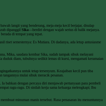
wah langit yang benderang, meja-meja kecil berjajar, disulap
rab dipanggil
Sika
—berdiri dengan wajah serius di balik mejanya.
 berada di tempat yang tepat.
il riset semesternya: Es Mutiara. Di dadanya, ada letup antusiasme
 sana, Mika, saudara kembar Sika, sudah tampak sibuk melayani
Ia duduk diam, tubuhnya sedikit lemas di kursi, mengamati keramaian
gingatkannya untuk tetap tersenyum. Keajaiban kecil pun tiba
dan tangannya mulai sibuk meracik pesanan.
. Ia bahkan dengan percaya diri menjawab pertanyaan para pembeli
sempat ragu-ragu. Di sinilah kerja sama keluarga melengkapi; Ibu
unya membuat minuman manis tersebut. Rasa penasaran itu menuntunnya