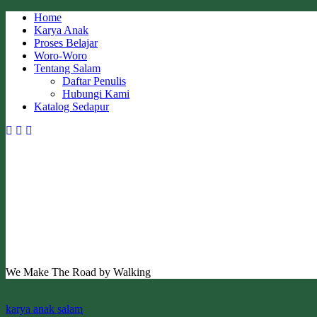
Skip
Home
to
Karya Anak
content
Proses Belajar
Woro-Woro
Tentang Salam
Daftar Penulis
Hubungi Kami
Katalog Sedapur
We Make The Road by Walking
karya anak salam