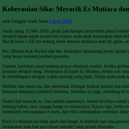
Keberanian Sika: Meracik Es Mutiara d
oleh Sanggar Anak Alam
5 June 2026
Senin siang, 11 Mei 2026, jarum jam hampir menyentuh pukul sebela
menjadi lapak-lapak kreativitas tempat anak-anak merayakan hasil bel
Bocah kelas 1 SD itu sedang sibuk menata dunianya hari itu: gelas, s
Ibu, dibantu Kak Rachel dan tim, kemudian memasang poster jualan di
yang besar menanti pembeli pertama.
Namun, keriuhan pasar kadang punya ritmenya sendiri. Ketika gerbang
pesanan dengan riang. Sementara di lapak Es Mutiara, belum ada sat
di sekelilingnya dengan wajah murung yang jujur. Dunia anak-ana
Melihat riak emosi itu, Ibu mendekat. Dengan bisikan lembut dan ob
bersama datangnya pembeli pertama. Seketika itu juga, mendung di wa
Dalam hal meracik es, Sika adalah masternya. Jemari kecilnya suda
tentang bahan, rasa, hingga harga es mutiaranya. Hanya saja, ketika 
membantu menuangkan es batu, dan Sika melanjutkan sentuhan akhir
Riset Es Mutiara ini tidak jatuh dari langit. Ia tumbuh dari rasa p
melakukan lima kali percobaan mandiri yang penuh dinamika.