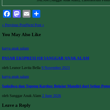
SALAM (Sanggar Anak Alam), Laboratorium Pendidi
Facebook
Mastodon
Email
Share
« Previous Post
Next Post »
You May Also Like
karya anak salam
PASAR EKSPRESI #18 SANGGAR ANAK ALAM
oleh Leanor Lavita Bella
9 November 2023
karya anak salam
Sadajiwa dan Topeng Kardus: Belajar Mandiri dari Setiap Poto
oleh Sanggar Anak Alam
2 June 2026
Leave a Reply