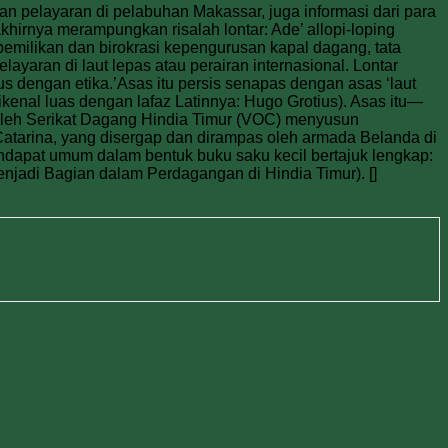
an pelayaran di pelabuhan Makassar, juga informasi dari para
khirnya merampungkan risalah lontar: Ade’ allopi-loping
epemilikan dan birokrasi kepengurusan kapal dagang, tata
yaran di laut lepas atau perairan internasional. Lontar
us dengan etika.’Asas itu persis senapas dengan asas ‘laut
ikenal luas dengan lafaz Latinnya: Hugo Grotius). Asas itu—
a oleh Serikat Dagang Hindia Timur (VOC) menyusun
atarina, yang disergap dan dirampas oleh armada Belanda di
endapat umum dalam bentuk buku saku kecil bertajuk lengkap:
enjadi Bagian dalam Perdagangan di Hindia Timur). []