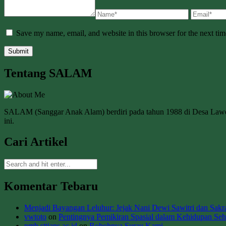
Save my name, email, and website in this browser for the next ti
Tentang SALAM
SALAM (Sanggar Anak Alam) berdiri pada tahun 1988 di Desa La
ini.
Cari Artikel
Komentar Tebaru
Menjadi Bayangan Leluhur: Jejak Nani Dewi Sawitri dan Sakral
vwtoto
on
Pentingnya Pemikiran Spasial dalam Kehidupan Seha
pmb.sttians.ac.id
on
Robohnya Surau Kami