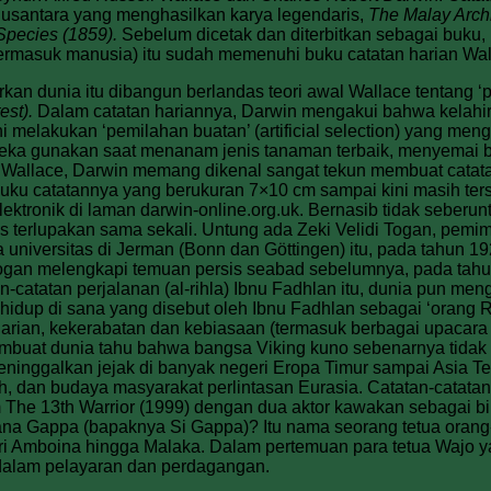
Nusantara yang menghasilkan karya legendaris,
The Malay Arch
 Species (1859).
Sebelum dicetak dan diterbitkan sebagai buku,
termasuk manusia) itu sudah memenuhi buku catatan harian Wa
n dunia itu dibangun berlandas teori awal Wallace tentang ‘
test).
Dalam catatan hariannya, Darwin mengakui bahwa kelahiran 
melakukan ‘pemilahan buatan’ (artificial selection) yang meng
 mereka gunakan saat menanam jenis tanaman terbaik, menyemai 
 Wallace, Darwin memang dikenal sangat tekun membuat catata
 buku catatannya yang berukuran 7×10 cm sampai kini masih ter
ktronik di laman darwin-online.org.uk. Bernasib tidak seberu
is terlupakan sama sekali. Untung ada Zeki Velidi Togan, pemi
pa universitas di Jerman (Bonn dan Göttingen) itu, pada tahun
ogan melengkapi temuan persis seabad sebelumnya, pada tahun
n-catatan perjalanan (al-rihla) Ibnu Fadhlan itu, dunia pun me
hidup di sana yang disebut oleh Ibnu Fadhlan sebagai ‘orang R
harian, kekerabatan dan kebiasaan (termasuk berbagai upacar
membuat dunia tahu bahwa bangsa Viking kuno sebenarnya tidak
 meninggalkan jejak di banyak negeri Eropa Timur sampai Asia 
ah, dan budaya masyarakat perlintasan Eurasia. Catatan-catata
The 13th Warrior (1999) dengan dua aktor kawakan sebagai bi
a Gappa (bapaknya Si Gappa)? Itu nama seorang tetua orang-
dari Amboina hingga Malaka. Dalam pertemuan para tetua Waj
 dalam pelayaran dan perdagangan.