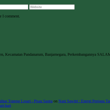
me I comment.
wen, Kecamatan Pandanarum, Banjarnegara, Perkembangannya SALA
itas Topeng Losari - Pisau Sastra
on
Nani Sawitri : Energi Penjaga Ta
ri-hari