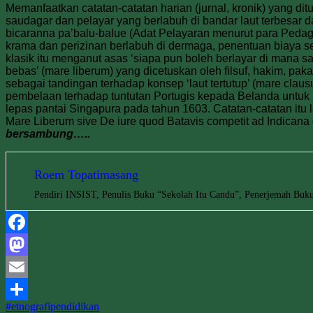
Memanfaatkan catatan-catatan harian (jurnal, kronik) yang di
saudagar dan pelayar yang berlabuh di bandar laut terbesar d
bicaranna pa’balu-balue (Adat Pelayaran menurut para Pedagan
krama dan perizinan berlabuh di dermaga, penentuan biaya sew
klasik itu menganut asas ‘siapa pun boleh berlayar di mana sa
bebas’ (mare liberum) yang dicetuskan oleh filsuf, hakim, pa
sebagai tandingan terhadap konsep ‘laut tertutup’ (mare cl
pembelaan terhadap tuntutan Portugis kepada Belanda untuk
lepas pantai Singapura pada tahun 1603. Catatan-catatan itu
Mare Liberum sive De iure quod Batavis competit ad Indicana
bersambung…..
Roem Topatimasang
Pendiri INSIST, Penulis Buku “Sekolah Itu Candu”, Penerjemah Buku
Facebook
Mastodon
Email
#etnografipendidikan
Share