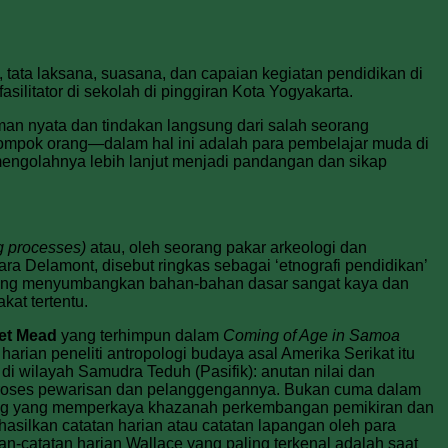
tata laksana, suasana, dan capaian kegiatan pendidikan di
ilitator di sekolah di pinggiran Kota Yogyakarta.
an nyata dan tindakan lang­sung dari salah seorang
lompok orang—dalam hal ini adalah para pembelajar muda di
mengolahnya lebih lanjut menjadi pandangan dan sikap
ng processes)
atau, oleh seorang pakar arkeologi dan
ra Delamont, disebut ringkas sebagai ‘etnografi pendidikan’
 yang menyumbangkan bahan-bahan dasar sangat kaya dan
at tertentu.
et Mead
yang terhimpun dalam
Coming of Age in Samoa
harian peneliti antropologi budaya asal Amerika Serikat itu
i wilayah Samudra Teduh (Pasifik): anutan nilai dan
 proses pewarisan dan pelanggengannya. Bukan cuma dalam
penting yang memperkaya khazanah perkembangan pemikiran dan
asilkan catatan harian atau catatan lapangan oleh para
an-catatan harian Wallace yang paling terkenal adalah saat