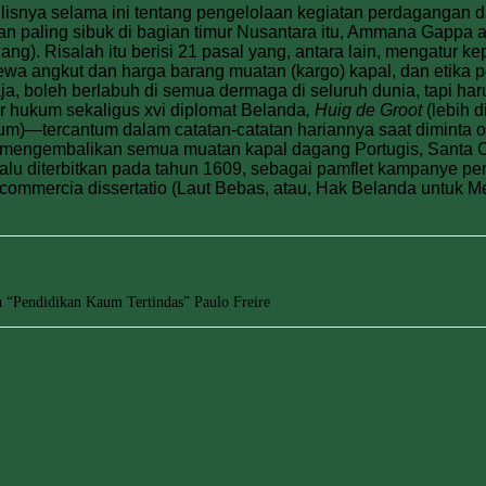
tulisnya selama ini tentang pengelolaan kegiatan perdagangan d
an paling sibuk di bagian timur Nusantara itu, Ammana Gappa a
g). Risalah itu berisi 21 pasal yang, antara lain, mengatur k
a angkut dan harga barang muatan (kargo) kapal, dan etika pela
ja, boleh berlabuh di semua dermaga di seluruh dunia, tapi har
kar hukum sekaligus xvi diplomat Belanda
, Huig de Groot
(lebih d
ausum)—tercantum dalam catatan-catatan hariannya saat dimint
 mengembalikan semua muatan kapal dagang Portugis, Santa C
 lalu diterbitkan pada tahun 1609, sebagai pamflet kampanye p
 commercia dissertatio (Laut Bebas, atau, Hak Belanda untuk M
 “Pendidikan Kaum Tertindas” Paulo Freire