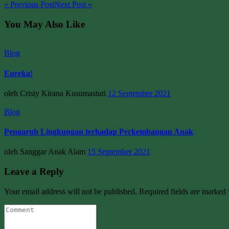
« Previous Post
Next Post »
You May Also Like
Blog
Eureka!
oleh Cristy Kirana Kusumastuti
12 September 2021
Blog
Pengaruh Lingkungan terhadap Perkembangan Anak
oleh Sanggar Anak Alam
15 September 2021
Leave a Reply
Your email address will not be published. Required fields are marked 