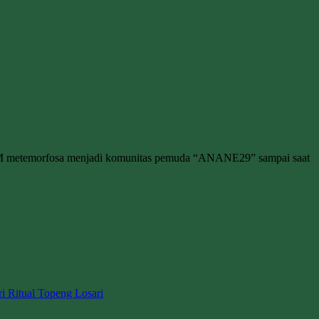
M metemorfosa menjadi komunitas pemuda “ANANE29” sampai saat
ri Ritual Topeng Losari