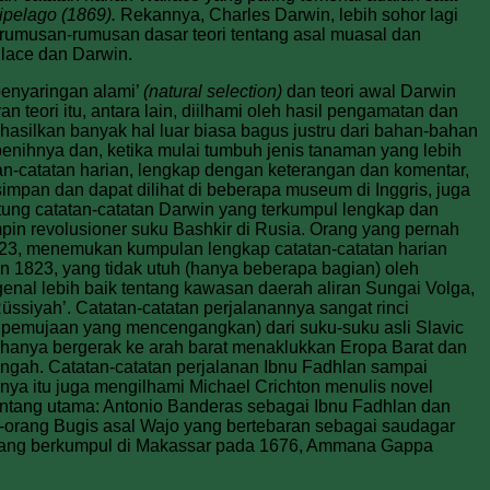
ipelago (1869).
Rekannya, Charles Darwin, lebih sohor lagi
 rumusan-rumusan dasar teori tentang asal muasal dan
llace dan Darwin.
penyaringan alami’
(natural selection)
dan teori awal Darwin
teori itu, antara lain, diilhami oleh hasil pengamatan dan
hasilkan banyak hal luar biasa bagus justru dari bahan-bahan
benihnya dan, ketika mulai tumbuh jenis tanaman yang lebih
n-catatan harian, lengkap dengan keterangan dan komentar,
simpan dan dapat dilihat di beberapa museum di Inggris, juga
ntung catatan-catatan Darwin yang terkumpul lengkap dan
mpin revolusioner suku Bashkir di Rusia. Orang yang pernah
 1923, menemukan kumpulan lengkap catatan-catatan harian
 1823, yang tidak utuh (hanya beberapa bagian) oleh
ngenal lebih baik tentang kawasan daerah aliran Sungai Volga,
üssiyah’. Catatan-catatan perjalanannya sangat rinci
a pemujaan yang mencengangkan) dari suku-suku asli Slavic
 hanya bergerak ke arah barat menaklukkan Eropa Barat dan
Tengah. Catatan-catatan perjalanan Ibnu Fadhlan sampai
nnya itu juga mengilhami Michael Crichton menulis novel
n­tang utama: Antonio Banderas sebagai Ibnu Fadhlan dan
orang Bugis asal Wajo yang bertebaran sebagai saudagar
o yang berkumpul di Makassar pada 1676, Ammana Gappa