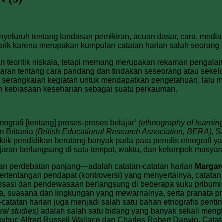
luruh tentang landasan pemikiran, acuan dasar, cara, media, 
ik karena merupakan kumpulan catatan harian salah seorang fas
an teoritik niskala, tetapi memang merupakan rekaman pengalam
baran tentang cara pandang dan tindakan seseorang atau seke
n serangkaian kegiatan untuk mendapatkan pengetahuan, lalu 
n kebiasaan keseharian sebagai suatu perkauman.
nografi [tentang] proses-proses belajar’
(ethnography of learni
n Britania
(British Educational Research Association, BERA),
Sa
tik pendidikan berutang banyak pada para penulis etnografi
ran berlangsung di satu tempat, waktu, dan kelompok masyarak
kan perdebatan panjang—adalah catatan-catatan harian
Margar
ertentangan pendapat (kontroversi) yang menyertainya, catatan 
isasi dan pendewasaan berlangsung di beberapa suku pribumi d
nya, suasana dan lingkungan yang mewarnainya, serta pranata
tan-catatan harian juga menjadi salah satu bahan etnografis 
ral studies)
adalah salah satu bidang yang banyak sekali mengh
asyhur: Alfred Russell Wallace dan Charles Robert Darwin. Catat