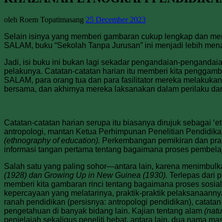
oleh Roem Topatimasang
25 December 2023
Selain isinya yang memberi gambaran cukup lengkap dan menye
SALAM, buku “Sekolah Tanpa Jurusan” ini menjadi lebih menar
J
adi, isi buku ini bukan lagi sekadar pengandaian-pengandai
pelakunya. Catatan-catatan harian itu memberi kita penggam
SALAM, para orang tua dan para fasilitator mereka melakuka
bersama, dan akhirnya mereka laksanakan dalam perilaku da
Catatan-catatan harian serupa itu biasanya dirujuk sebagai ‘et
antropologi, mantan Ketua Perhimpunan Penelitian Pendidika
(ethnography of education).
Perkembangan pemikiran dan prak
informasi tangan pertama tentang bagaimana proses pembelaja
Salah satu yang paling sohor—antara lain, karena menimbul
(1928) dan Growing Up in New Guinea (1930).
Terlepas dari p
memberi kita gambaran rinci tentang bagaimana proses sosial
kepercayaan yang melatarinya, praktik-praktik pelaksanaan
ranah pendidikan (persisnya: antropologi pendidikan), cata
pengetahuan di banyak bidang lain. Kajian tentang alam
(natu
penjelajah sekaligus peneliti hebat, antara lain, dua nama m