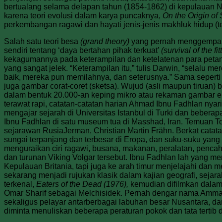
bertualang selama delapan tahun (1854-1862) di kepulauan 
karena teori evolusi dalam karya puncaknya,
On the Origin of
perkembangan ragawi dan hayati jenis-jenis makhluk hidup (
Salah satu teori besa
(grand theory)
yang pernah menggemparka
sendiri tentang ‘daya bertahan pihak terkuat’
(survival of the fit
kekagumannya pada keterampilan dan ketelatenan para petani 
yang sangat jelek. “Keterampilan itu,” tulis Darwin, “selalu
baik, mereka pun memilahnya, dan seterusnya.” Sama seperti
juga gambar corat-coret (sketsa). Wujud (asli maupun tiruan)
dalam bentuk 20.000-an keping mikro atau rekaman gambar ele
terawat rapi, catatan-catatan harian Ahmad Ibnu Fadhlan nyar
mengajar sejarah di Universitas Istanbul di Turki dan bebera
Ibnu Fadhlan di satu museum tua di Masshad, Iran. Temuan T
sejarawan RusiaJerman, Christian Martin Frähn. Berkat catata
sungai terpanjang dan terbesar di Eropa, dan suku-suku yang 
menguraikan ciri ragawi, busana, makanan, peralatan, penca
dan turunan Viking Volgar tersebut. Ibnu Fadhlan lah yang 
Kepulauan Britania, tapi juga ke arah timur menjelajahi dan
sekarang menjadi rujukan klasik dalam kajian geografi, sejar
terkenal,
Eaters of the Dead (1976),
kemudian difilmkan dalam 
Omar Sharif sebagai Melchisidek. Pernah dengar nama Amman
sekaligus pelayar antarberbagai labuhan besar Nusantara, 
diminta menuliskan beberapa peraturan pokok dan tata tertib