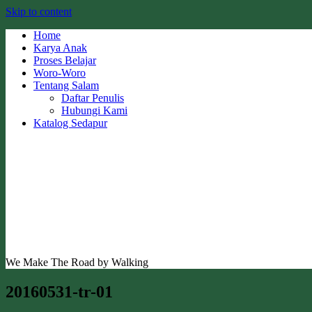
Skip to content
Home
Karya Anak
Proses Belajar
Woro-Woro
Tentang Salam
Daftar Penulis
Hubungi Kami
Katalog Sedapur
We Make The Road by Walking
20160531-tr-01