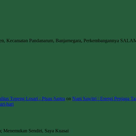
wen, Kecamatan Pandanarum, Banjarnegara, Perkembangannya SALA
itas Topeng Losari - Pisau Sastra
on
Nani Sawitri : Energi Penjaga Ta
ri-hari
m; Menemukan Sendiri, Saya Kuasai