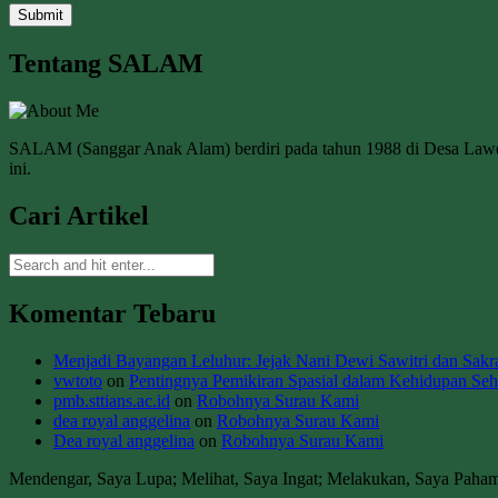
Tentang SALAM
SALAM (Sanggar Anak Alam) berdiri pada tahun 1988 di Desa La
ini.
Cari Artikel
Komentar Tebaru
Menjadi Bayangan Leluhur: Jejak Nani Dewi Sawitri dan Sakral
vwtoto
on
Pentingnya Pemikiran Spasial dalam Kehidupan Seha
pmb.sttians.ac.id
on
Robohnya Surau Kami
dea royal anggelina
on
Robohnya Surau Kami
Dea royal anggelina
on
Robohnya Surau Kami
Mendengar, Saya Lupa; Melihat, Saya Ingat; Melakukan, Saya Paha