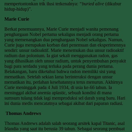
mempertontonkan trik ilusi terkenalnya:
“buried alive
(dikubur
hidup-hidup)”.
Marie Curie
Berkat penemuannya, Marie Curie menjadi wanita pemenang
penghargaan Nobel pertama sekaligus menjadi orang pertama
yang memenangkan dua penghargaan Nobel sekaligus. Namun,
Curie juga merupakan korban dari penemuan dan eksperimennya
sendiri: unsur radioaktif. Marie menemukan dua unsur radioaktif
radium dan polonium. Ia giat sekali menggunakan radon, gas
yang dihasilkan oleh unsur radium, untuk penyembuhan penyakit
bagi para serdadu yang terluka pada perang dunia pertama.
Belakangan, baru diketahui bahwa radon memiliki sisi yang
mematikan. Setelah sekian lama berinteraksi dengan unsur
mematikan itu, perlahan kesehatannya terus menurun. Akhirnya
Curie meninggak pada 4 Juli 1934, di usia ke-66 tahun. Ia
meninggal akibat anemia aplastic, sebuah kondisi di mana
sumsum tulang tidak lagi memproduksi sel darah yang baru. Hari
ini dunia medis mencatatnya sebagai akibat dari paparan radiasi.
Thomas Andrews
Thomas Andrews adalah salah seorang arsitek kapal Titanic, asal
Irlandia yang saat itu berusia 39 tahun. Sebagai seorang pembuat