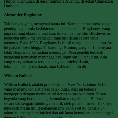
Hunley ditemukan di dasar Samudra Atlantik, di dekat Charleston
Harbour.
Alexander Bogdanov
Tak banyak yang mengenal nama ini. Namun, temuannya sangat
penting bagi dunia kedokteran: transfusi darah. Bogdanov, yang
juga seorang ekonom, profesor, dokter, dan pendiri Bolshevisme,
mencoba untuk menyediakan transfusi darah secara terus
menerus. Pada 1928, Bogdanov berhasil mengujikan alat transfusi
ini pada dirinya hingga 11 kantung. Namun, yang ke 12 ternyata
fatal, Bogdanov kemudian meninggal. Para peneliti terbelah
mengenai penyebab meninggalnya ilmuwan 55 tahun itu. Ada
yang mengatakan ia terkena penyakit infeksi darah,
inkompatibitas jenis darah, atau bahkan bunuh diri.
William Bullock
William Bullock adalah pria kelahiran New York, tahun 1813,
yang menemukan alat press cetak putar. Alat ini bekerja
mengepres dengan memutar rol kertas secara kontinyu. Kisah
legenda yang berkembang, kemudian menyebutkan Bullock
secara tak sengaja tubuhnya tertarik oleh putaran mesin. Kakinya
luka oleh mesin ini. Belakangan pria yang saat itu berusia 54
tahun itu, mengalami infeksi dan tak lama kemudian ia meninggal
dengan kakinya yang telah membusuk. []