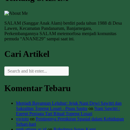
SALAM (Sanggar Anak Alam) berdiri pada tahun 1988 di Desa
Lawen, Kecamatan Pandanarum, Banjarnegara,
Perkembangannya SALAM metemorfosa menjadi komunitas
pemuda “ANANE29” sampai saat ini.
Cari Artikel
Komentar Tebaru
Menjadi Bayangan Leluhur: Jejak Nani Dewi Sawitri dan
Sakralitas Topeng Losari - Pisau Sastra
on
Nani Sawitri :
Energi Penjaga Tari Ritual Topeng Losari
vwtoto
on
Pentingnya Pemikiran Spasial dalam Kehidupan
Sehari-hari
pmb.sttians.ac.id
on
Robohnya Surau Kami