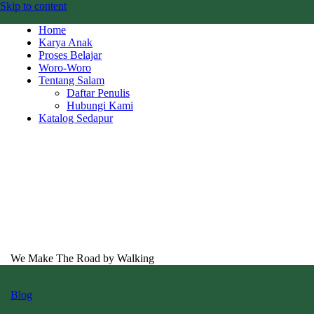
Skip to content
Home
Karya Anak
Proses Belajar
Woro-Woro
Tentang Salam
Daftar Penulis
Hubungi Kami
Katalog Sedapur
We Make The Road by Walking
Blog