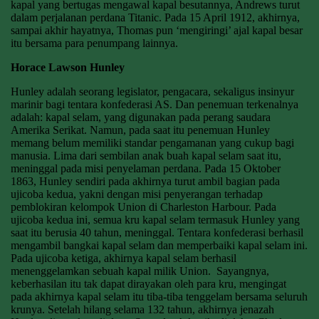
kapal yang bertugas mengawal kapal besutannya, Andrews turut
dalam perjalanan perdana Titanic. Pada 15 April 1912, akhirnya,
sampai akhir hayatnya, Thomas pun ‘mengiringi’ ajal kapal besar
itu bersama para penumpang lainnya.
Horace Lawson Hunley
Hunley adalah seorang legislator, pengacara, sekaligus insinyur
marinir bagi tentara konfederasi AS. Dan penemuan terkenalnya
adalah: kapal selam, yang digunakan pada perang saudara
Amerika Serikat. Namun, pada saat itu penemuan Hunley
memang belum memiliki standar pengamanan yang cukup bagi
manusia. Lima dari sembilan anak buah kapal selam saat itu,
meninggal pada misi penyelaman perdana. Pada 15 Oktober
1863, Hunley sendiri pada akhirnya turut ambil bagian pada
ujicoba kedua, yakni dengan misi penyerangan terhadap
pemblokiran kelompok Union di Charleston Harbour. Pada
ujicoba kedua ini, semua kru kapal selam termasuk Hunley yang
saat itu berusia 40 tahun, meninggal. Tentara konfederasi berhasil
mengambil bangkai kapal selam dan memperbaiki kapal selam ini.
Pada ujicoba ketiga, akhirnya kapal selam berhasil
menenggelamkan sebuah kapal milik Union. Sayangnya,
keberhasilan itu tak dapat dirayakan oleh para kru, mengingat
pada akhirnya kapal selam itu tiba-tiba tenggelam bersama seluruh
krunya. Setelah hilang selama 132 tahun, akhirnya jenazah