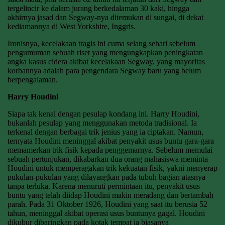
tergelincir ke dalam jurang berkedalaman 30 kaki, hingga
akhirnya jasad dan Segway-nya ditemukan di sungai, di dekat
kediamannya di West Yorkshire, Inggris.
Ironisnya, kecelakaan tragis ini cuma selang sehari sebelum
pengumuman sebuah riset yang mengungkapkan peningkatan
angka kasus cidera akibat kecelakaan Segway, yang mayoritas
korbannya adalah para pengendara Segway baru yang belum
berpengalaman.
Harry Houdini
Siapa tak kenal dengan pesulap kondang ini. Harry Houdini,
bukanlah pesulap yang menggunakan metoda tradisional. Ia
terkenal dengan berbagai trik jenius yang ia ciptakan. Namun,
ternyata Houdini meninggal akibat penyakit usus buntu gara-gara
memamerkan trik fisik kepada penggemarnya. Sebelum memulai
sebuah pertunjukan, dikabarkan dua orang mahasiswa meminta
Houdini untuk memperagakan trik kekuatan fisik, yakni menyerap
pukulan-pukulan yang dilayangkan pada tubuh bagian atasnya
tanpa terluka. Karena menuruti permintaan itu, penyakit usus
buntu yang telah diidap Houdini makin meradang dan bertambah
parah. Pada 31 Oktober 1926, Houdini yang saat itu berusia 52
tahun, meninggal akibat operasi usus buntunya gagal. Houdini
dikubur dibaringkan pada kotak tempat ia biasanya