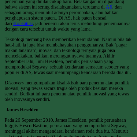
penemuan yang dinilai cukup baru. Belakangan ini dipandang
bahwa sistem ini sering disalahgunakan, terutama di
AS
, dan
sebagian orang menuntut adanya perombakan, atau bahkan
penghapusan sistem paten.. Di AS, hak paten berasal
dari
Konstitusi
, jadi penemu akan terus melindungi penemuannya
dengan cara tersebut untuk waktu yang lama.
Teknologi memang bisa memberikan kemudahan. Namun bila tak
hati-hati, ia juga bisa membahayakan penggunanya. Bak ‘pagar
makan tanaman’, inovasi dan teknologi ternyata juga bisa
mencelakakan, bahkan merenggut nyawa tuannya. Akhir
September lalu, Jimi Heselden, pemilik perusahaan yang
memproduksi Segway, sebuah kendaraan semacam scooter yang
populer di AS, tewas saat menumpangi kendaraan beroda dua itu.
Discovery
mengumpulkan kisah-kisah para penemu atau pemilik
inovasi, yang tewas secara tragis oleh produk besutan mereka
sendiri. Berikut ini para penemu atau pemilik inovasi yang tewas
oleh inovasinya sendiri.
James Heselden
Pada 26 September 2010, James Heselden, pemilik perusahaan
Inggris Hesco Bastion, perusahaan yang memproduksi Segway,
meninggal akibat mengendarai kendaraan roda dua itu. Menurut
saksi mata, pria berusia 62 tahun itu terjatuh dari Segway dan