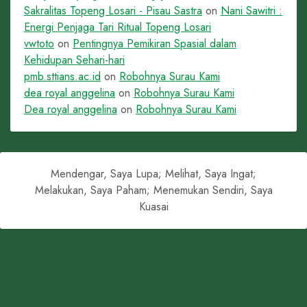
Sakralitas Topeng Losari - Pisau Sastra
on
Nani Sawitri :
Energi Penjaga Tari Ritual Topeng Losari
vwtoto
on
Pentingnya Pemikiran Spasial dalam
Kehidupan Sehari-hari
pmb.sttians.ac.id
on
Robohnya Surau Kami
dea royal anggelina
on
Robohnya Surau Kami
Dea royal anggelina
on
Robohnya Surau Kami
Mendengar, Saya Lupa; Melihat, Saya Ingat;
Melakukan, Saya Paham; Menemukan Sendiri, Saya
Kuasai