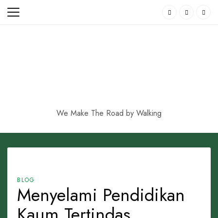
Skip
to
content
We Make The Road by Walking
BLOG
Menyelami Pendidikan
Kaum Tertindas