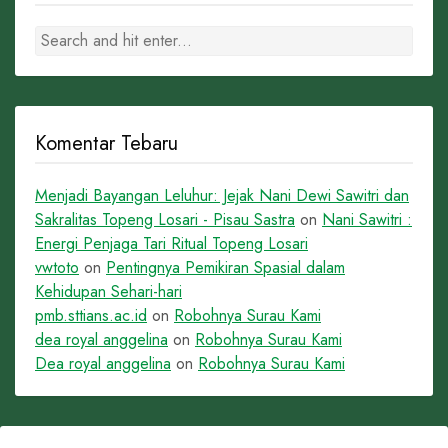
Komentar Tebaru
Menjadi Bayangan Leluhur: Jejak Nani Dewi Sawitri dan
Sakralitas Topeng Losari - Pisau Sastra
on
Nani Sawitri :
Energi Penjaga Tari Ritual Topeng Losari
vwtoto
on
Pentingnya Pemikiran Spasial dalam
Kehidupan Sehari-hari
pmb.sttians.ac.id
on
Robohnya Surau Kami
dea royal anggelina
on
Robohnya Surau Kami
Dea royal anggelina
on
Robohnya Surau Kami