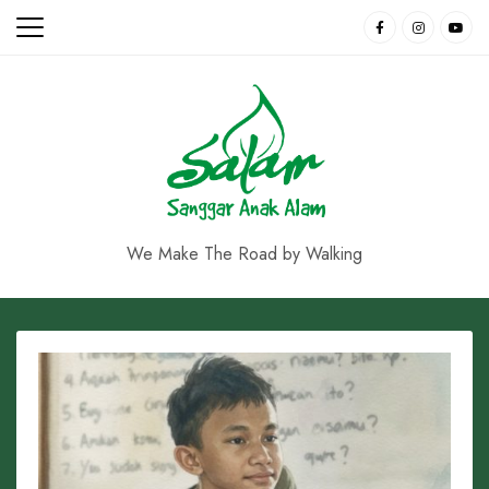
Skip
to
content
We Make The Road by Walking