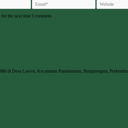
 for the next time I comment.
1988 di Desa Lawen, Kecamatan Pandanarum, Banjarnegara, Perkem