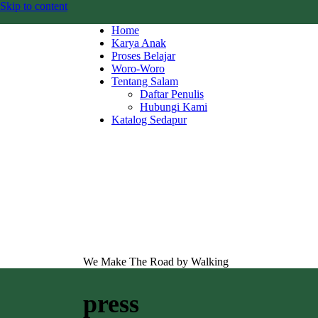
Skip to content
Home
Karya Anak
Proses Belajar
Woro-Woro
Tentang Salam
Daftar Penulis
Hubungi Kami
Katalog Sedapur
We Make The Road by Walking
press