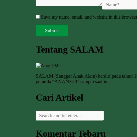
Save my name, email, and website in this browser
Tentang SALAM
SALAM (Sanggar Anak Alam) berdiri pada tahun 
pemuda “ANANE29” sampai saat ini.
Cari Artikel
Komentar Tebaru