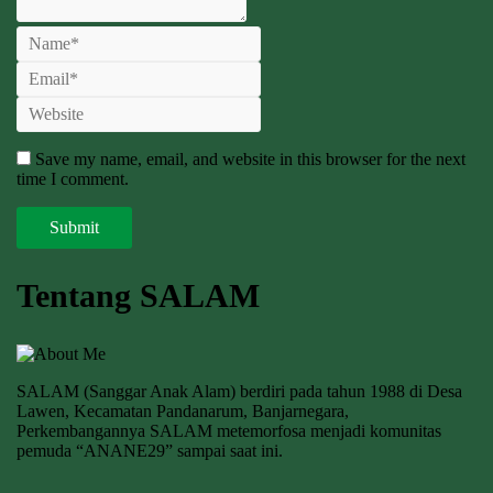
Save my name, email, and website in this browser for the next
time I comment.
Tentang SALAM
SALAM (Sanggar Anak Alam) berdiri pada tahun 1988 di Desa
Lawen, Kecamatan Pandanarum, Banjarnegara,
Perkembangannya SALAM metemorfosa menjadi komunitas
pemuda “ANANE29” sampai saat ini.