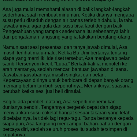
Asa juga mulai memahami alasan di balik langkah-langkah
sederhana saat membuat minuman. Ketika ditanya mengapa
susu perlu diseduh dengan air panas terlebih dahulu, ia tahu
jawabannya: agar gula dan susu bisa larut dengan baik.
Pengetahuan yang tampak sederhana itu sebenarnya lahir
dari pengalaman langsung yang ia lakukan berulang-ulang.
Namun saat sesi presentasi dan tanya jawab dimulai, Asa
masih terlihat malu-malu. Ketika Bu Umi bertanya tentang
siapa yang memiliki ide riset tersebut, Asa menjawab pelan
sambil tersenyum kecil, “Lupa.” Berkali-kali ia menoleh ke
arah mamanya, seolah mencari bantuan jawaban di sana.
Jawaban-jawabannya masih singkat dan pelan.
Kepercayaan dirinya untuk berbicara di depan banyak orang
memang belum tumbuh sepenuhnya. Menariknya, suasana
berubah ketika sesi jual beli dimulai.
Begitu ada pembeli datang, Asa seperti menemukan
dunianya sendiri. Tangannya bergerak cepat dan sigap
menyiapkan susu cokelat hangat sesuai takaran yang telah
dipelajarinya. Ia tidak lagi ragu-ragu. Tanpa bertanya kepada
siapa pun, Asa langsung mencampur bahan-bahan dengan
percaya diri, seolah seluruh proses itu sudah tersimpan di
kepalanya.