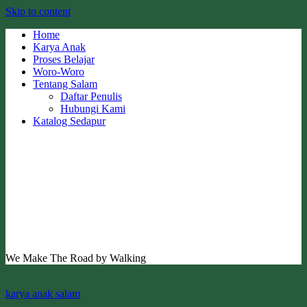
Skip to content
Home
Karya Anak
Proses Belajar
Woro-Woro
Tentang Salam
Daftar Penulis
Hubungi Kami
Katalog Sedapur
We Make The Road by Walking
karya anak salam