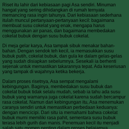
Riset itu lahir dari kebiasaan pagi Asa sendiri. Minuman
hangat yang sering dihidangkan di rumah ternyata
memancing rasa ingin tahunya. Dari kebiasaan sederhana
itulah muncul pertanyaan-pertanyaan kecil: bagaimana
membuat susu cokelat yang enak, mengapa harus
menggunakan air panas, dan bagaimana membedakan
cokelat bubuk dengan susu bubuk cokelat.
Di meja gelar karya, Asa tampak sibuk menakar bahan-
bahan. Dengan sendok teh kecil, ia memasukkan susu
bubuk putih, cokelat bubuk, dan gula ke dalam gelas-gelas
yang sudah disiapkan sebelumnya. Sesekali ia berhenti
sejenak untuk memastikan takarannya tepat. Ada keseriusan
yang tampak di wajahnya ketika bekerja.
Dalam proses risetnya, Asa sempat mengalami
kebingungan. Baginya, membedakan susu bubuk dan
cokelat bubuk tidak selalu mudah, sebab ia tahu ada susu
bubuk yang warnanya juga cokelat karena sudah bercampur
rasa cokelat. Namun dari kebingungan itu, Asa menemukan
caranya sendiri untuk memastikan perbedaan keduanya:
dengan mencicipi. Dari situ ia memahami bahwa cokelat
bubuk murni memiliki rasa pahit, sementara susu bubuk
terasa lebih gurih dan manis. Penemuan kecil itu menjadi
salah satu momen penting dalam proses belajarnya.