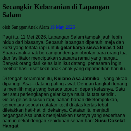
Secangkir Keberanian di Lapangan
Salam
oleh Sanggar Anak Alam
19 May 2026
Pagi itu, 11 Mei 2026, Lapangan Salam tampak jauh lebih
hidup dari biasanya. Separuh lapangan dipenuhi meja dan
kursi yang tertata rapi untuk
gelar karya siswa kelas 1 SD
.
Suara anak-anak bercampur dengan obrolan para orang tua
dan fasilitator menciptakan suasana ramai yang hangat.
Banyak orang dari kelas lain ikut datang, penasaran ingin
melihat hasil riset kecil anak-anak yang dipamerkan hari itu.
Di tengah keramaian itu,
Keilano Asa Jatmiko
—yang akrab
dipanggil Asa—datang paling awal. Dengan langkah tenang,
ia memilih meja yang berada tepat di depan kelasnya. Satu
per satu perlengkapan gelar karya mulai ia tata sendiri.
Gelas-gelas disusun rapi, bahan-bahan dikelompokkan,
sementara sebuah catatan kecil di atas kertas tebal
diletakkan hati-hati di dekatnya. Catatan itu menjadi
pegangan Asa untuk menjelaskan risetnya yang sederhana
namun dekat dengan kehidupan sehari-hari:
Susu Cokelat
Hangat
.