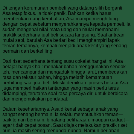
Di tengah kerumunan pembeli yang datang silih berganti,
Asa tetap fokus. Ia tidak panik. Bahkan ketika harus
memberikan uang kembalian, Asa mampu menghitung
dengan cepat sebelum menyerahkannya kepada pembeli. Ia
sudah mengenal nilai mata uang dan mulai memahami
praktik sederhana jual beli secara langsung. Saat antrean
mulai sepi, barulah Asa berlari kecil menghampiri lapak
teman-temannya, kembali menjadi anak kecil yang senang
bermain dan berkeliling.
Dari riset sederhana tentang susu cokelat hangat ini, Asa
belajar banyak hal: menakar bahan menggunakan sendok
teh, mencampur dan mengaduk hingga larut, membedakan
rasa dan tekstur bahan, hingga melatih kemampuan
berhitung saat jual beli. Meski demikian, proses belajar Asa
juga memperlihatkan tantangan yang masih perlu terus
didampingi, terutama soal rasa percaya diri untuk berbicara
dan mengemukakan pendapat.
Dalam kesehariannya, Asa dikenal sebagai anak yang
sangat senang bermain. Ia selalu membutuhkan teman—
baik teman bermain, binatang peliharaan, maupun gadget—
agar tidak cepat bosan. Saat diajak melakukan praktik riset
pun, ia masih sering menunda-nunda. Namun perlahan,