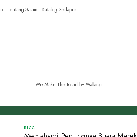
ro
Tentang Salam
Katalog Sedapur
We Make The Road by Walking
BLOG
Memahami Pentingnya Suara Merek