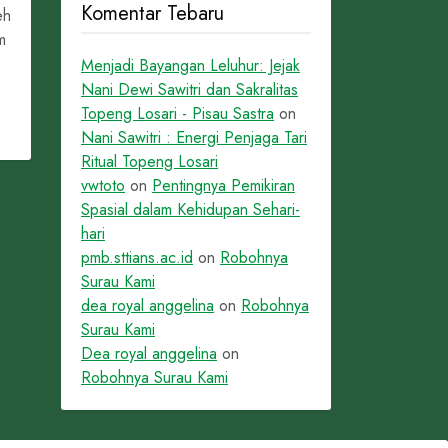
Komentar Tebaru
eh
m
Menjadi Bayangan Leluhur: Jejak
Nani Dewi Sawitri dan Sakralitas
Topeng Losari - Pisau Sastra
on
Nani Sawitri : Energi Penjaga Tari
Ritual Topeng Losari
vwtoto
on
Pentingnya Pemikiran
Spasial dalam Kehidupan Sehari-
hari
pmb.sttians.ac.id
on
Robohnya
Surau Kami
dea royal anggelina
on
Robohnya
Surau Kami
Dea royal anggelina
on
Robohnya Surau Kami