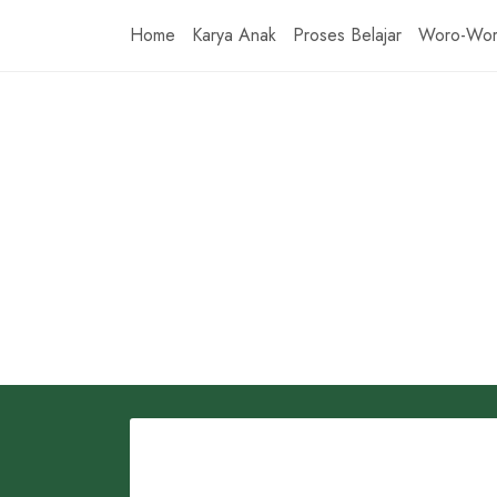
Skip
Home
Karya Anak
Proses Belajar
Woro-Wo
to
content