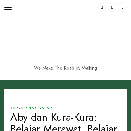
Skip
to
content
We Make The Road by Walking
KARYA ANAK SALAM
Aby dan Kura-Kura:
Belajar Merawat, Belajar