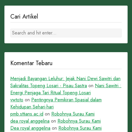
Cari Artikel
Komentar Tebaru
Menjadi Bayangan Leluhur: Jejak Nani Dewi Sawitri dan
Sakralitas Topeng Losari - Pisau Sastra
on
Nani Sawitri :
Energi Penjaga Tari Ritual Topeng Losari
vwtoto
on
Pentingnya Pemikiran Spasial dalam
Kehidupan Sehari-hari
pmb.sttians.ac.id
on
Robohnya Surau Kami
dea royal anggelina
on
Robohnya Surau Kami
Dea royal anggelina
on
Robohnya Surau Kami