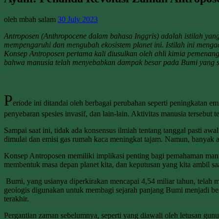
oleh mbah salam
30 July 2023
Antroposen (Anthropocene dalam bahasa Inggris) adalah istilah ya
mempengaruhi dan mengubah ekosistem planet ini. Istilah ini mengac
Konsep Antroposen pertama kali diusulkan oleh ahli kimia pemenang
bahwa manusia telah menyebabkan dampak besar pada Bumi yang seta
P
eriode ini ditandai oleh berbagai perubahan seperti peningkatan e
penyebaran spesies invasif, dan lain-lain. Aktivitas manusia terse
Sampai saat ini, tidak ada konsensus ilmiah tentang tanggal pasti 
dimulai dan emisi gas rumah kaca meningkat tajam. Namun, banyak ahl
Konsep Antroposen memiliki implikasi penting bagi pemahaman manu
membentuk masa depan planet kita, dan keputusan yang kita ambil sa
Bumi, yang usianya diperkirakan mencapai 4,54 miliar tahun, telah m
geologis digunakan untuk membagi sejarah panjang Bumi menjadi berb
terakhir.
Pergantian zaman sebelumnya, seperti yang diawali oleh letusan gunun