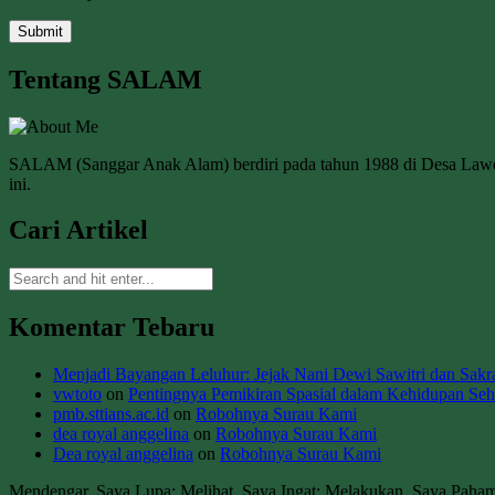
Tentang SALAM
SALAM (Sanggar Anak Alam) berdiri pada tahun 1988 di Desa La
ini.
Cari Artikel
Komentar Tebaru
Menjadi Bayangan Leluhur: Jejak Nani Dewi Sawitri dan Sakral
vwtoto
on
Pentingnya Pemikiran Spasial dalam Kehidupan Seha
pmb.sttians.ac.id
on
Robohnya Surau Kami
dea royal anggelina
on
Robohnya Surau Kami
Dea royal anggelina
on
Robohnya Surau Kami
Mendengar, Saya Lupa; Melihat, Saya Ingat; Melakukan, Saya Paha