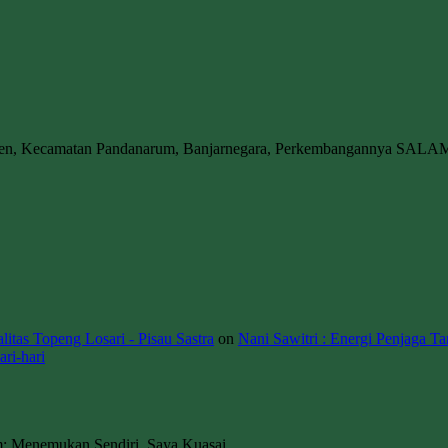
wen, Kecamatan Pandanarum, Banjarnegara, Perkembangannya SALA
itas Topeng Losari - Pisau Sastra
on
Nani Sawitri : Energi Penjaga Ta
ri-hari
m; Menemukan Sendiri, Saya Kuasai