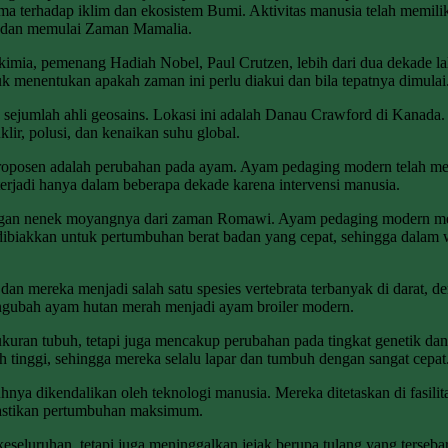
a terhadap iklim dan ekosistem Bumi. Aktivitas manusia telah memilik
s dan memulai Zaman Mamalia.
kimia, pemenang Hadiah Nobel, Paul Crutzen, lebih dari dua dekade lal
enentukan apakah zaman ini perlu diakui dan bila tepatnya dimulai
 sejumlah ahli geosains. Lokasi ini adalah Danau Crawford di Kanada. 
lir, polusi, dan kenaikan suhu global.
troposen adalah perubahan pada ayam. Ayam pedaging modern telah me
erjadi hanya dalam beberapa dekade karena intervensi manusia.
gan nenek moyangnya dari zaman Romawi. Ayam pedaging modern memili
 dibiakkan untuk pertumbuhan berat badan yang cepat, sehingga dalam
dan mereka menjadi salah satu spesies vertebrata terbanyak di darat, d
ngubah ayam hutan merah menjadi ayam broiler modern.
kuran tubuh, tetapi juga mencakup perubahan pada tingkat genetik da
 tinggi, sehingga mereka selalu lapar dan tumbuh dengan sangat cepat
hnya dikendalikan oleh teknologi manusia. Mereka ditetaskan di fasili
mastikan pertumbuhan maksimum.
eluruhan, tetapi juga meninggalkan jejak berupa tulang yang tersebar 