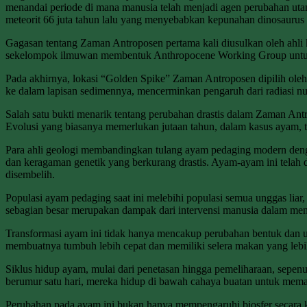
menandai periode di mana manusia telah menjadi agen perubahan utam
meteorit 66 juta tahun lalu yang menyebabkan kepunahan dinosauru
Gagasan tentang Zaman Antroposen pertama kali diusulkan oleh ahli 
sekelompok ilmuwan membentuk Anthropocene Working Group untuk m
Pada akhirnya, lokasi “Golden Spike” Zaman Antroposen dipilih oleh
ke dalam lapisan sedimennya, mencerminkan pengaruh dari radiasi nuk
Salah satu bukti menarik tentang perubahan drastis dalam Zaman An
Evolusi yang biasanya memerlukan jutaan tahun, dalam kasus ayam, t
Para ahli geologi membandingkan tulang ayam pedaging modern den
dan keragaman genetik yang berkurang drastis. Ayam-ayam ini telah
disembelih.
Populasi ayam pedaging saat ini melebihi populasi semua unggas liar, 
sebagian besar merupakan dampak dari intervensi manusia dalam me
Transformasi ayam ini tidak hanya mencakup perubahan bentuk dan u
membuatnya tumbuh lebih cepat dan memiliki selera makan yang lebih
Siklus hidup ayam, mulai dari penetasan hingga pemeliharaan, sepenu
berumur satu hari, mereka hidup di bawah cahaya buatan untuk me
Perubahan pada ayam ini bukan hanya mempengaruhi biosfer secara kes