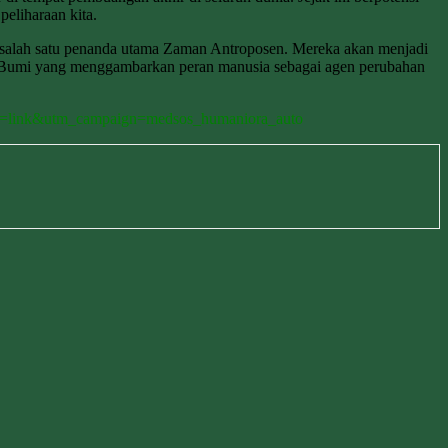
eliharaan kita.
di salah satu penanda utama Zaman Antroposen. Mereka akan menjadi
ah Bumi yang menggambarkan peran manusia sebagai agen perubahan
um=link&utm_campaign=medsos_humaniora_auto