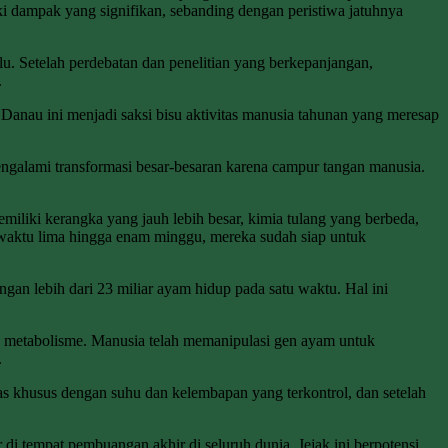
i dampak yang signifikan, sebanding dengan peristiwa jatuhnya
u. Setelah perdebatan dan penelitian yang berkepanjangan,
.
Danau ini menjadi saksi bisu aktivitas manusia tahunan yang meresap
ngalami transformasi besar-besaran karena campur tangan manusia.
ki kerangka yang jauh lebih besar, kimia tulang yang berbeda,
 waktu lima hingga enam minggu, mereka sudah siap untuk
engan lebih dari 23 miliar ayam hidup pada satu waktu. Hal ini
n metabolisme. Manusia telah memanipulasi gen ayam untuk
.
tas khusus dengan suhu dan kelembapan yang terkontrol, dan setelah
di tempat pembuangan akhir di seluruh dunia. Jejak ini berpotensi