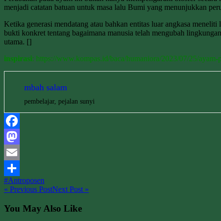
menjadi catatan batuan untuk masa lalu Bumi yang menunjukkan peru
Ketika generasi mendatang atau bahkan entitas luar angkasa menelit
bukti konkret tentang bagaimana manusia telah mengubah lingkungan
utama. []
inspirasi
: https://www.kompas.id/baca/humaniora/2023/07/25/ay
mbah salam
pembelajar, pejalan sunyi
Facebook
Mastodon
Email
#Antroposen
Share
« Previous Post
Next Post »
You May Also Like