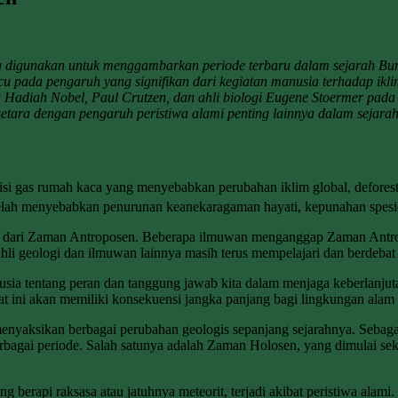
ng digunakan untuk menggambarkan periode terbaru dalam sejarah Bum
u pada pengaruh yang signifikan dari kegiatan manusia terhadap iklim
 Hadiah Nobel, Paul Crutzen, dan ahli biologi Eugene Stoermer pada
ra dengan pengaruh peristiwa alami penting lainnya dalam sejarah g
misi gas rumah kaca yang menyebabkan perubahan iklim global, deforest
but telah menyebabkan penurunan keanekaragaman hayati, kepunahan spe
awal dari Zaman Antroposen. Beberapa ilmuwan menganggap Zaman Antrop
i geologi dan ilmuwan lainnya masih terus mempelajari dan berdebat t
sia tentang peran dan tanggung jawab kita dalam menjaga keberlanjut
at ini akan memiliki konsekuensi jangka panjang bagi lingkungan alam
enyaksikan berbagai perubahan geologis sepanjang sejarahnya. Sebagai p
agai periode. Salah satunya adalah Zaman Holosen, yang dimulai sekit
g berapi raksasa atau jatuhnya meteorit, terjadi akibat peristiwa alam