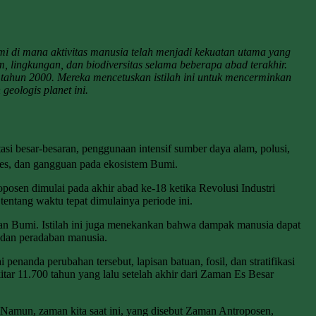
i di mana aktivitas manusia telah menjadi kekuatan utama yang
, lingkungan, dan biodiversitas selama beberapa abad terakhir.
 tahun 2000. Mereka mencetuskan istilah ini untuk mencerminkan
eologis planet ini.
asi besar-besaran, penggunaan intensif sumber daya alam, polusi,
sies, dan gangguan pada ekosistem Bumi.
osen dimulai pada akhir abad ke-18 ketika Revolusi Industri
entang waktu tepat dimulainya periode ini.
an Bumi. Istilah ini juga menekankan bahwa dampak manusia dapat
 dan peradaban manusia.
enanda perubahan tersebut, lapisan batuan, fosil, dan stratifikasi
ar 11.700 tahun yang lalu setelah akhir dari Zaman Es Besar
i. Namun, zaman kita saat ini, yang disebut Zaman Antroposen,