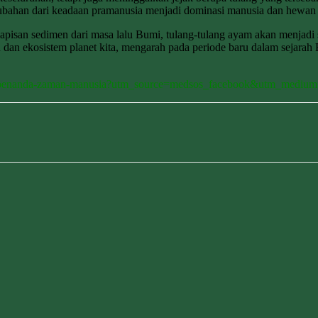
bahan dari keadaan pramanusia menjadi dominasi manusia dan hewan p
i lapisan sedimen dari masa lalu Bumi, tulang-tulang ayam akan menja
 dan ekosistem planet kita, mengarah pada periode baru dalam sejar
am-penanda-zaman-manusia?utm_source=medsos_facebook&utm_medi