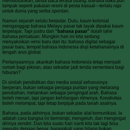
membosankan, tanda baca terasa usang. Bahasa baku pun
tampak seperti pakaian resmi di pesta kasual—terlalu rapi
untuk dunia yang serba spontan.
Namun sejarah selalu berputar. Dulu, kaum kolonial
menganggap bahasa Melayu pasar tak layak dipakai kaum
terpelajar. Tapi justru dari
“bahasa pasar”
itulah lahir
bahasa persatuan. Mungkin hari ini kita sedang
menyaksikan versi baru dari itu: bahasa digital sebagai
pasar baru, tempat bahasa Indonesia diuji ketahanannya di
tengah arus global.
Pertanyaannya: akankah bahasa Indonesia tetap menjadi
rumah bagi pikiran, atau sekadar jadi tenda sementara bagi
hiburan?
Di sinilah pendidikan dan media sosial seharusnya
berperan, bukan sebagai penjaga puritan yang melarang
perubahan, melainkan sebagai pengingat arah. Bahasa
boleh menari, tapi jangan kehilangan ritmenya. Kreativitas
boleh melompat, tapi tetap berpijak pada tanah asalnya.
Bahasa, pada akhirnya, bukan sekadar alat komunikasi. Ia
adalah cara bangsa ini bermimpi, mengeluh, dan mengingat
dirinya sendiri. Dan bila suatu hari nanti kita tak lagi bisa
menulis dengan benar, barangkali yang hilang bukan