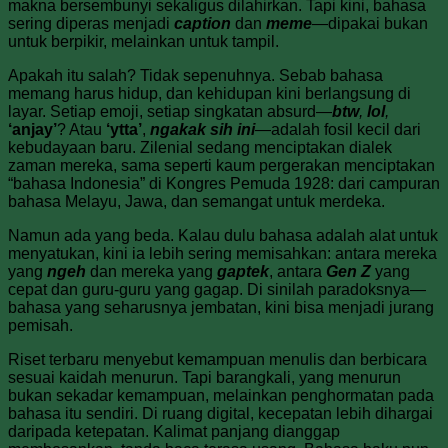
makna bersembunyi sekaligus dilahirkan. Tapi kini, bahasa
sering diperas menjadi
caption
dan
meme
—dipakai bukan
untuk berpikir, melainkan untuk tampil.
Apakah itu salah? Tidak sepenuhnya. Sebab bahasa
memang harus hidup, dan kehidupan kini berlangsung di
layar. Setiap emoji, setiap singkatan absurd—
btw
,
lol
,
‘anjay’
? Atau
‘ytta’
,
ngakak sih ini
—adalah fosil kecil dari
kebudayaan baru. Zilenial sedang menciptakan dialek
zaman mereka, sama seperti kaum pergerakan menciptakan
“bahasa Indonesia” di Kongres Pemuda 1928: dari campuran
bahasa Melayu, Jawa, dan semangat untuk merdeka.
Namun ada yang beda. Kalau dulu bahasa adalah alat untuk
menyatukan, kini ia lebih sering memisahkan: antara mereka
yang
ngeh
dan mereka yang
gaptek
, antara
Gen Z
yang
cepat dan guru-guru yang gagap. Di sinilah paradoksnya—
bahasa yang seharusnya jembatan, kini bisa menjadi jurang
pemisah.
Riset terbaru menyebut kemampuan menulis dan berbicara
sesuai kaidah menurun. Tapi barangkali, yang menurun
bukan sekadar kemampuan, melainkan penghormatan pada
bahasa itu sendiri. Di ruang digital, kecepatan lebih dihargai
daripada ketepatan. Kalimat panjang dianggap