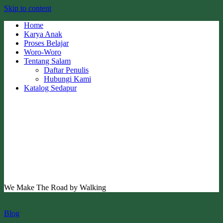
Skip to content
Home
Karya Anak
Proses Belajar
Woro-Woro
Tentang Salam
Daftar Penulis
Hubungi Kami
Katalog Sedapur
We Make The Road by Walking
Blog