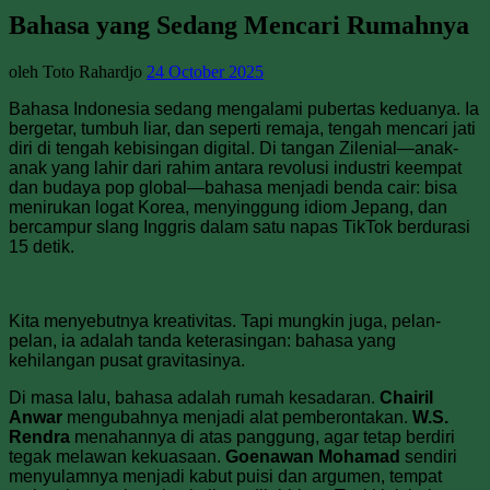
Bahasa yang Sedang Mencari Rumahnya
oleh Toto Rahardjo
24 October 2025
Bahasa Indonesia sedang mengalami pubertas keduanya. Ia
bergetar, tumbuh liar, dan seperti remaja, tengah mencari jati
diri di tengah kebisingan digital. Di tangan Zilenial—anak-
anak yang lahir dari rahim antara revolusi industri keempat
dan budaya pop global—bahasa menjadi benda cair: bisa
menirukan logat Korea, menyinggung idiom Jepang, dan
bercampur slang Inggris dalam satu napas TikTok berdurasi
15 detik.
Kita menyebutnya kreativitas. Tapi mungkin juga, pelan-
pelan, ia adalah tanda keterasingan: bahasa yang
kehilangan pusat gravitasinya.
Di masa lalu, bahasa adalah rumah kesadaran.
Chairil
Anwar
mengubahnya menjadi alat pemberontakan.
W.S.
Rendra
menahannya di atas panggung, agar tetap berdiri
tegak melawan kekuasaan.
Goenawan Mohamad
sendiri
menyulamnya menjadi kabut puisi dan argumen, tempat