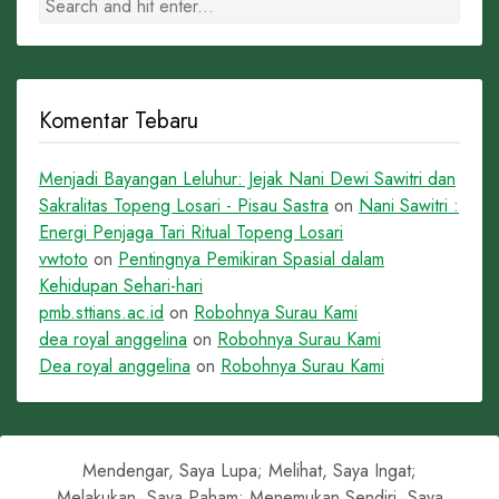
Komentar Tebaru
Menjadi Bayangan Leluhur: Jejak Nani Dewi Sawitri dan
Sakralitas Topeng Losari - Pisau Sastra
on
Nani Sawitri :
Energi Penjaga Tari Ritual Topeng Losari
vwtoto
on
Pentingnya Pemikiran Spasial dalam
Kehidupan Sehari-hari
pmb.sttians.ac.id
on
Robohnya Surau Kami
dea royal anggelina
on
Robohnya Surau Kami
Dea royal anggelina
on
Robohnya Surau Kami
Mendengar, Saya Lupa; Melihat, Saya Ingat;
Melakukan, Saya Paham; Menemukan Sendiri, Saya