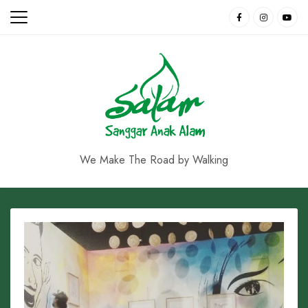
Skip
to
content
We Make The Road by Walking