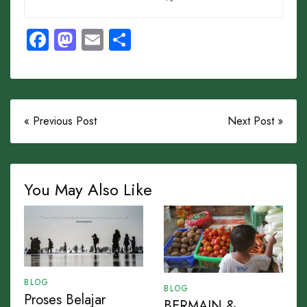
Facebook
Mastodon
Email
Share
« Previous Post
Next Post »
You May Also Like
BLOG
BLOG
Proses Belajar
BERMAIN &