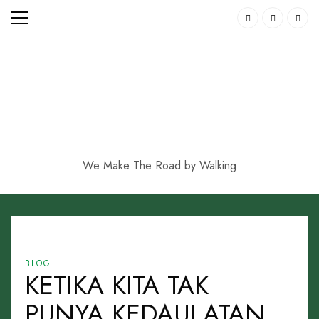
Skip
to
content
We Make The Road by Walking
BLOG
KETIKA KITA TAK
PUNYA KEDAULATAN