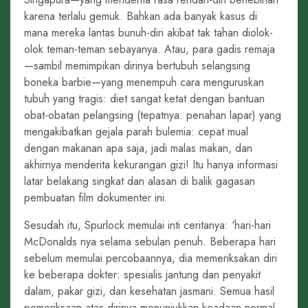
karena terlalu gemuk. Bahkan ada banyak kasus di
mana mereka lantas bunuh-diri akibat tak tahan diolok-
olok teman-teman sebayanya. Atau, para gadis remaja
—sambil memimpikan dirinya bertubuh selangsing
boneka barbie—yang menempuh cara menguruskan
tubuh yang tragis: diet sangat ketat dengan bantuan
obat-obatan pelangsing (tepatnya: penahan lapar) yang
mengakibatkan gejala parah bulemia: cepat mual
dengan makanan apa saja, jadi malas makan, dan
akhirnya menderita kekurangan gizi! Itu hanya informasi
latar belakang singkat dan alasan di balik gagasan
pembuatan film dokumenter ini.
Sesudah itu, Spurlock memulai inti ceritanya: ‘hari-hari
McDonalds nya selama sebulan penuh. Beberapa hari
sebelum memulai percobaannya, dia memeriksakan diri
ke beberapa dokter: spesialis jantung dan penyakit
dalam, pakar gizi, dan kesehatan jasmani. Semua hasil
pemeriksaan atas dirinya menunjukkan keadaan normal,