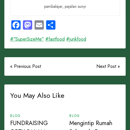
pembelajar, pejalan sunyi
Facebook
Mastodon
Email
Share
#"SuperSizeMe"
#fastfood
#junkfood
« Previous Post
Next Post »
You May Also Like
BLOG
BLOG
FUNDRAISING
Mengintip Rumah