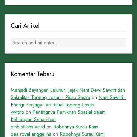
Cari Artikel
Komentar Tebaru
Menjadi Bayangan Leluhur: Jejak Nani Dewi Sawitri dan
Sakralitas Topeng Losari - Pisau Sastra
on
Nani Sawitri :
Energi Penjaga Tari Ritual Topeng Losari
vwtoto
on
Pentingnya Pemikiran Spasial dalam
Kehidupan Sehari-hari
pmb.sttians.ac.id
on
Robohnya Surau Kami
dea royal anggelina
on
Robohnya Surau Kami